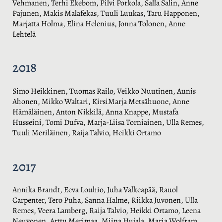
Vehmanen, Terhi Ekebom, Pilvi Porkola, Salla Salin, Anne
Pajunen, Makis Malafekas, Tuuli Luukas, Taru Happonen,
Marjatta Holma, Elina Helenius, Jonna Tolonen, Anne
Lehtelä
2018
Simo Heikkinen, Tuomas Railo, Veikko Nuutinen, Aunis
Ahonen, Mikko Waltari, KirsiMarja Metsähuone, Anne
Hämäläinen, Anton Nikkilä, Anna Knappe, Mustafa
Husseini, Tomi Dufva, Marja-Liisa Torniainen, Ulla Remes,
Tuuli Meriläinen, Raija Talvio, Heikki Ortamo
2017
Annika Brandt, Eeva Louhio, Juha Valkeapää, Rauol
Carpenter, Tero Puha, Sanna Halme, Riikka Juvonen, Ulla
Remes, Veera Lamberg, Raija Talvio, Heikki Ortamo, Leena
Neuvonen, Arttu Merimaa, Miina Hujala, Maria Wolfram