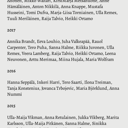
Ahonen, Mikko Waltari, KirsiMarja Metsähuone, Anne
Hämäläinen, Anton Nikkilä, Anna Knappe, Mustafa
Husseini, Tomi Dufva, Marja-Liisa Torniainen, Ulla Remes,
Tuuli Meriläinen, Raija Talvio, Heikki Ortamo
2017
Annika Brandt, Eeva Louhio, Juha Valkeapää, Rauol
Carpenter, Tero Puha, Sanna Halme, Riikka Juvonen, Ulla
Remes, Veera Lamberg, Raija Talvio, Heikki Ortamo, Leena
Neuvonen, Arttu Merimaa, Miina Hujala, Maria Wolfram
2016
Hanna Seppälä, Inkeri Harri, Tero Saarti, Ilona Treiman,
Tanja Konstenius, Jovanca Trbojevic, Maria Björklund, Anna
Nummi
2015
Ulla-Maija Vikman, Anna Retulainen, Jukka Vikberg, Marita
Karlsson, Ulla-Maija Pitkänen, Sanna Halme, Sinikka