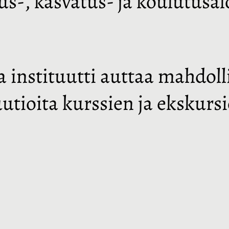
tus-, kasvatus- ja koulutusa
a instituutti auttaa mahdo
uutioita kurssien ja ekskurs