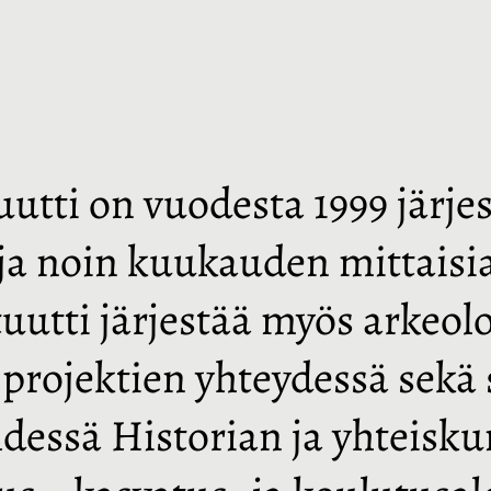
tti on vuodesta 1999 järje
uja noin kuukauden mittaisi
uutti järjestää myös arkeol
projektien yhteydessä sekä s
dessä Historian ja yhteisku