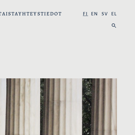
TAISTA
YHTEYSTIEDOT
V
FI
EN
SV
EL
A
H
L
A
I
E
T
:
S
E
K
I
E
L
I
: