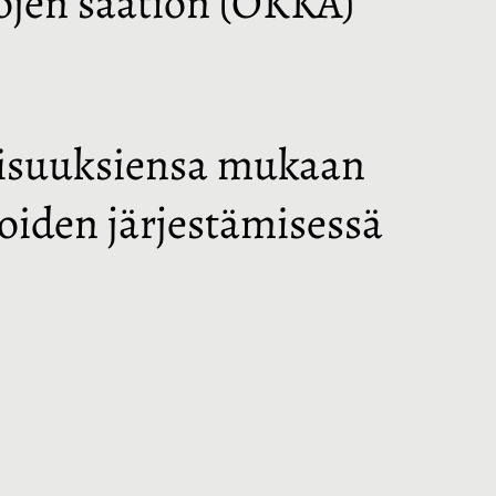
lojen säätiön (OKKA)
llisuuksiensa mukaan
ioiden järjestämisessä