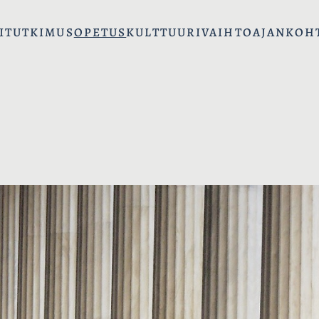
I
TUTKIMUS
OPETUS
KULTTUURIVAIHTO
AJANKOH