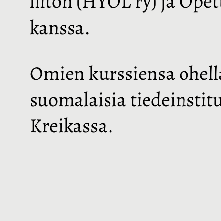
liiton (HYOL ry) ja Ope
kanssa.
Omien kurssiensa ohell
suomalaisia tiedeinstit
Kreikassa.