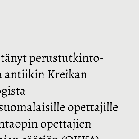
stänyt perustutkinto-
a antiikin Kreikan
ogista
uomalaisille opettajille
ntaopin opettajien