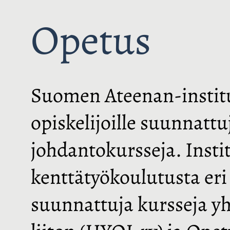
Opetus
Suomen Ateenan-instituu
opiskelijoille suunnatt
johdantokursseja. Instit
kenttätyökoulutusta eri 
suunnattuja kursseja yh