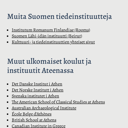
Muita Suomen tiedeinstituutteja
Institutum Romanum Finlandiae (Rooma)
Suomen Lähi-idän instituutti (Beirut)
Kulttuuri- ja tiedeinstituuttien yhteiset sivut
Muut ulkomaiset koulut ja
instituutit
Ateenassa
Det Danske Institut i Athen
Det Norske Institutt i Athen
Svenska institutet i Athen
The American School of Classical Studies at Athens
Australian Archaeological Institute
École Belge d’Athènes
British School at Athens
Canadian Institute in Greece