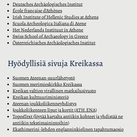
Deutsches Archäologisches Institut
École française d’Athènes
Irish Institute of Hellenic Studies at Athens
Scuola Archeologica Italiana di Atene
Het Nederlands Instituut in Athene
Swiss School of Archaeology in Greece
Österreichisches Archäologisches Institut
Hyödyllisiä sivuja Kreikassa
Suomen Ateenan-suurlähetystö
Suomen merimieskirkko Kreikassa
Kreikan valtion virallinen matkailusivusto
Kreikan kulttuuriministeriö
Ateenan joukkoliikenneyhdistys
Joukkoliikenteen liput ja kortit (ATH.ENA)
ToposText (löytää kartalta antiikin kohteet ja yhdistää ne
antiikin tekstimainintoihin)
Ekathimerini-lehden englanninkielinen tapahtumaosio