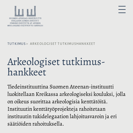
H
y
V
P
p
A
R
I
p
L
M
A
ä
I
R
ä
Y
T
M
s
S
E
N
TUTKIMUS
ARKEOLOGISET TUTKIMUS­HANKKEET
i
E
U
s
K
Arkeologiset tutkimus­
ä
I
l
E
hankkeet
t
L
ö
I
ö
:
Tiedeinstituuttina Suomen Ateenan-instituutti
n
luokitellaan Kreikassa arkeologiseksi kouluksi, jolla
on oikeus suorittaa arkeologisia kenttätöitä.
Instituutin kenttätyöprojekteja rahoitetaan
instituutin tukidelegaation lahjoitusvaroin ja eri
säätiöiden rahoituksella.