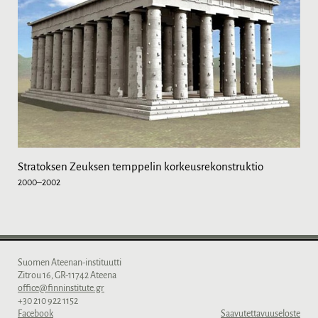
Stratoksen Zeuksen temppelin korkeusrekonstruktio
2000–2002
Suomen Ateenan-instituutti
Zitrou 16, GR-11742 Ateena
office@finninstitute.gr
+30 210 922 1152
Facebook
Saavutettavuuseloste