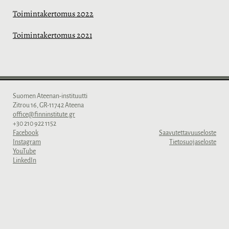
Toimintakertomus 2022
Toimintakertomus 2021
Suomen Ateenan-instituutti
Zitrou 16, GR-11742 Ateena
office@finninstitute.gr
+30 210 922 1152
Facebook
Saavutettavuuseloste
Instagram
Tietosuojaseloste
YouTube
LinkedIn