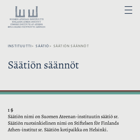
H
y
V
P
p
A
R
I
p
L
M
A
ä
I
R
ä
Y
T
M
s
S
E
N
INSTITUUTTI
SÄÄTIÖ
SÄÄTIÖN SÄÄNNÖT
i
E
U
s
K
Säätiön säännöt
ä
I
l
E
t
L
ö
I
ö
:
n
1 §
Säätiön nimi on Suomen Ateenan-instituutin säätiö sr.
Säätiön ruotsinkielinen nimi on Stiftelsen för Finlands
Athen-institut sr. Säätiön kotipaikka on Helsinki.