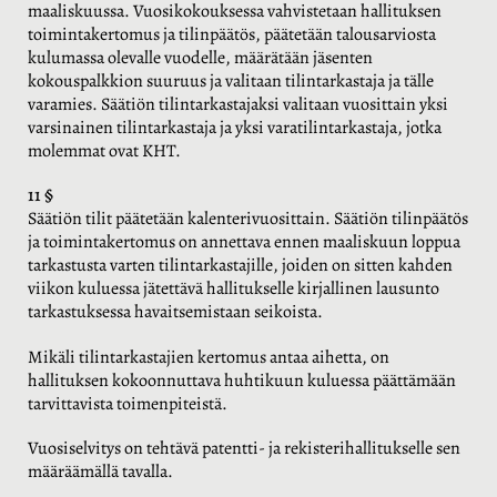
maaliskuussa. Vuosikokouksessa vahvistetaan hallituksen
toimintakertomus ja tilinpäätös, päätetään talousarviosta
kulumassa olevalle vuodelle, määrätään jäsenten
kokouspalkkion suuruus ja valitaan tilintarkastaja ja tälle
varamies. Säätiön tilintarkastajaksi valitaan vuosittain yksi
varsinainen tilintarkastaja ja yksi varatilintarkastaja, jotka
molemmat ovat KHT.
11 §
Säätiön tilit päätetään kalenterivuosittain. Säätiön tilinpäätös
ja toimintakertomus on annettava ennen maaliskuun loppua
tarkastusta varten tilintarkastajille, joiden on sitten kahden
viikon kuluessa jätettävä hallitukselle kirjallinen lausunto
tarkastuksessa havaitsemistaan seikoista.
Mikäli tilintarkastajien kertomus antaa aihetta, on
hallituksen kokoonnuttava huhtikuun kuluessa päättämään
tarvittavista toimenpiteistä.
Vuosiselvitys on tehtävä patentti- ja rekisterihallitukselle sen
määräämällä tavalla.