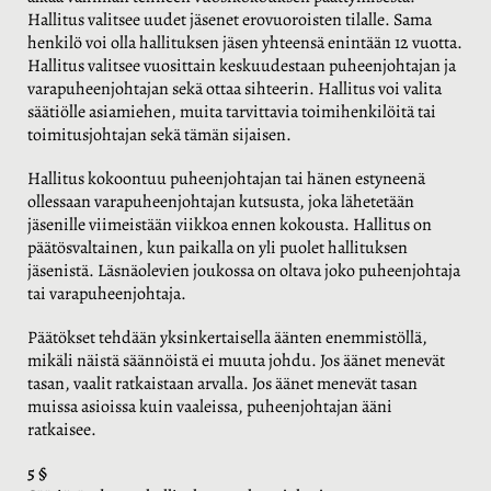
Hallitus valitsee uudet jäsenet erovuoroisten tilalle. Sama
henkilö voi olla hallituksen jäsen yhteensä enintään 12 vuotta.
Hallitus valitsee vuosittain keskuudestaan puheenjohtajan ja
varapuheenjohtajan sekä ottaa sihteerin. Hallitus voi valita
säätiölle asiamiehen, muita tarvittavia toimihenkilöitä tai
toimitusjohtajan sekä tämän sijaisen.
Hallitus kokoontuu puheenjohtajan tai hänen estyneenä
ollessaan varapuheenjohtajan kutsusta, joka lähetetään
jäsenille viimeistään viikkoa ennen kokousta. Hallitus on
päätösvaltainen, kun paikalla on yli puolet hallituksen
jäsenistä. Läsnäolevien joukossa on oltava joko puheenjohtaja
tai varapuheenjohtaja.
Päätökset tehdään yksinkertaisella äänten enemmistöllä,
mikäli näistä säännöistä ei muuta johdu. Jos äänet menevät
tasan, vaalit ratkaistaan arvalla. Jos äänet menevät tasan
muissa asioissa kuin vaaleissa, puheenjohtajan ääni
ratkaisee.
5 §