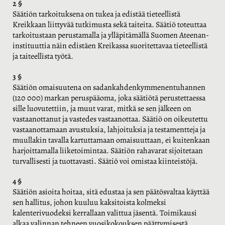
2 §
Säätiön tarkoituksena on tukea ja edistää tieteellistä
Kreikkaan liittyvää tutkimusta sekä taiteita. Säätiö toteuttaa
tarkoitustaan perustamalla ja ylläpitämällä Suomen Ateenan-
instituuttia näin edistäen Kreikassa suoritettavaa tieteellistä
ja taiteellista työtä.
3 §
Säätiön omaisuutena on sadankahdenkymmenentuhannen
(120 000) markan peruspääoma, joka säätiötä perustettaessa
sille luovutettiin, ja muut varat, mitkä se sen jälkeen on
vastaanottanut ja vastedes vastaanottaa. Säätiö on oikeutettu
vastaanottamaan avustuksia, lahjoituksia ja testamentteja ja
muullakin tavalla kartuttamaan omaisuuttaan, ei kuitenkaan
harjoittamalla liiketoimintaa. Säätiön rahavarat sijoitetaan
turvallisesti ja tuottavasti. Säätiö voi omistaa kiinteistöjä.
4 §
Säätiön asioita hoitaa, sitä edustaa ja sen päätösvaltaa käyttää
sen hallitus, johon kuuluu kaksitoista kolmeksi
kalenterivuodeksi kerrallaan valittua jäsentä. Toimikausi
alkaa valinnan tehneen vuosikokouksen päättymisestä.