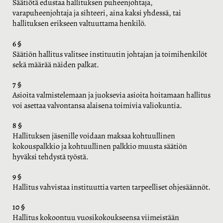
Säätiötä edustaa hallituksen puheenjohtaja,
varapuheenjohtaja ja sihteeri, aina kaksi yhdessä, tai
hallituksen erikseen valtuuttama henkilö.
6 §
Säätiön hallitus valitsee instituutin johtajan ja toimihenkilöt
sekä määrää näiden palkat.
7 §
Asioita valmistelemaan ja juoksevia asioita hoitamaan hallitus
voi asettaa valvontansa alaisena toimivia valiokuntia.
8 §
Hallituksen jäsenille voidaan maksaa kohtuullinen
kokouspalkkio ja kohtuullinen palkkio muusta säätiön
hyväksi tehdystä työstä.
9 §
Hallitus vahvistaa instituuttia varten tarpeelliset ohjesäännöt.
10 §
Hallitus kokoontuu vuosikokoukseensa viimeistään