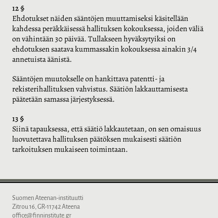
12 §
Ehdotukset näiden sääntöjen muuttamiseksi käsitellään
kahdessa peräkkäisessä hallituksen kokouksessa, joiden väliä
on vähintään 30 päivää. Tullakseen hyväksytyiksi on
ehdotuksen saatava kummassakin kokouksessa ainakin 3/4
annetuista äänistä.
Sääntöjen muutokselle on hankittava patentti- ja
rekisterihallituksen vahvistus. Säätiön lakkauttamisesta
päätetään samassa järjestyksessä.
13 §
Siinä tapauksessa, että säätiö lakkautetaan, on sen omaisuus
luovutettava hallituksen päätöksen mukaisesti säätiön
tarkoituksen mukaiseen toimintaan.
Suomen Ateenan-instituutti
Zitrou 16, GR-11742 Ateena
office@finninstitute.gr