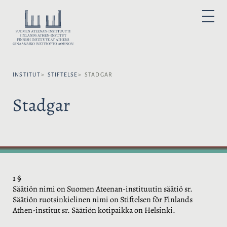
H
o
V
P
p
Ä
R
I
p
L
M
Ä
a
J
R
t
M
S
E
i
P
N
Y
INSTITUT
STIFTELSE
STADGAR
l
R
l
Å
Stadgar
i
K
n
:
n
e
h
å
l
l
1 §
Säätiön nimi on Suomen Ateenan-instituutin säätiö sr.
Säätiön ruotsinkielinen nimi on Stiftelsen för Finlands
Athen-institut sr. Säätiön kotipaikka on Helsinki.