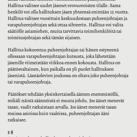
Hallitus valitsee uudet jäsenet erovuoroisten tilalle. Sama
henkilö voi olla hallituksen jäsen yhteensä enintään 12 vuotta.
Hallitus valitsee vuosittain keskuudestaan puheenjohtajan ja
varapuheenjohtajan sekä ottaa sihteerin. Hallitus voi valita
säätiölle asiamiehen, muita tarvittavia toimihenkilöitä tai
toimitusjohtajan sekä tämän sijaisen.
Hallitus kokoontuu puheenjohtajan tai hänen estyneenä
ollessaan varapuheenjohtajan kutsusta, joka lähetetään
jäsenille viimeistään viikkoa ennen kokousta. Hallitus on
päätösvaltainen, kun paikalla on yli puolet hallituksen
jäsenistä. Läsnäolevien joukossa on oltava joko puheenjohtaja
tai varapuheenjohtaja.
Päätökset tehdään yksinkertaisella äänten enemmistöllä,
mikäli näistä säännöistä ei muuta johdu. Jos äänet menevät
tasan, vaalit ratkaistaan arvalla. Jos äänet menevät tasan
muissa asioissa kuin vaaleissa, puheenjohtajan ääni
ratkaisee.
5 §