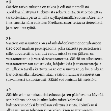
2 §
Säätiön tarkoituksena on tukea ja edistää tieteellistä
Kreikkaan liittyvää tutkimusta sekä taiteita. Säätiö toteuttaa
tarkoitustaan perustamalla ja ylläpitämällä Suomen Ateenan-
instituuttia näin edistäen Kreikassa suoritettavaa tieteellistä
ja taiteellista työtä.
3 §
Säätiön omaisuutena on sadankahdenkymmenentuhannen
(120 000) markan peruspääoma, joka säätiötä perustettaessa
sille luovutettiin, ja muut varat, mitkä se sen jälkeen on
vastaanottanut ja vastedes vastaanottaa. Säätiö on oikeutettu
vastaanottamaan avustuksia, lahjoituksia ja testamentteja ja
muullakin tavalla kartuttamaan omaisuuttaan, ei kuitenkaan
harjoittamalla liiketoimintaa. Säätiön rahavarat sijoitetaan
turvallisesti ja tuottavasti. Säätiö voi omistaa kiinteistöjä.
4 §
Säätiön asioita hoitaa, sitä edustaa ja sen päätösvaltaa käyttää
sen hallitus, johon kuuluu kaksitoista kolmeksi
kalenterivuodeksi kerrallaan valittua jäsentä. Toimikausi
alkaa valinnan tehneen vuosikokouksen päättymisestä.