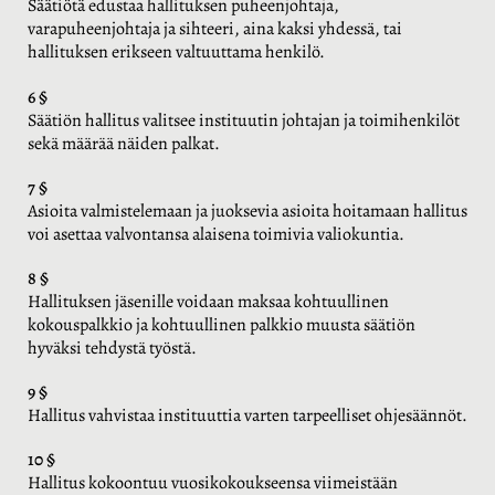
Säätiötä edustaa hallituksen puheenjohtaja,
varapuheenjohtaja ja sihteeri, aina kaksi yhdessä, tai
hallituksen erikseen valtuuttama henkilö.
6 §
Säätiön hallitus valitsee instituutin johtajan ja toimihenkilöt
sekä määrää näiden palkat.
7 §
Asioita valmistelemaan ja juoksevia asioita hoitamaan hallitus
voi asettaa valvontansa alaisena toimivia valiokuntia.
8 §
Hallituksen jäsenille voidaan maksaa kohtuullinen
kokouspalkkio ja kohtuullinen palkkio muusta säätiön
hyväksi tehdystä työstä.
9 §
Hallitus vahvistaa instituuttia varten tarpeelliset ohjesäännöt.
10 §
Hallitus kokoontuu vuosikokoukseensa viimeistään