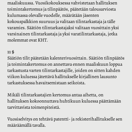
maaliskuussa. Vuosikokouksessa vahvistetaan hallituksen
toimintakertomus ja tilinpäätös, päätetään talousarviosta
kulumassa olevalle vuodelle, määrätään jäsenten
kokouspalkkion suuruus ja valitaan tilintarkastaja ja tälle
varamies. Säätiön tilintarkastajaksi valitaan vuosittain yksi
varsinainen tilintarkastaja ja yksi varatilintarkastaja, jotka
molemmat ovat KHT.
11 §
Säätiön tilit päätetään kalenterivuosittain. Säätiön tilinpäätös
ja toimintakertomus on annettava ennen maaliskuun loppua
tarkastusta varten tilintarkastajille, joiden on sitten kahden
viikon kuluessa jätettävä hallitukselle kirjallinen lausunto
tarkastuksessa havaitsemistaan seikoista.
Mikäli tilintarkastajien kertomus antaa aihetta, on
hallituksen kokoonnuttava huhtikuun kuluessa päättämään
tarvittavista toimenpiteistä.
Vuosiselvitys on tehtävä patentti- ja rekisterihallitukselle sen
määräämällä tavalla.