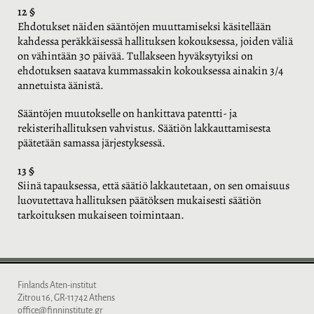
12 §
Ehdotukset näiden sääntöjen muuttamiseksi käsitellään
kahdessa peräkkäisessä hallituksen kokouksessa, joiden väliä
on vähintään 30 päivää. Tullakseen hyväksytyiksi on
ehdotuksen saatava kummassakin kokouksessa ainakin 3/4
annetuista äänistä.
Sääntöjen muutokselle on hankittava patentti- ja
rekisterihallituksen vahvistus. Säätiön lakkauttamisesta
päätetään samassa järjestyksessä.
13 §
Siinä tapauksessa, että säätiö lakkautetaan, on sen omaisuus
luovutettava hallituksen päätöksen mukaisesti säätiön
tarkoituksen mukaiseen toimintaan.
Finlands Aten-institut
Zitrou 16, GR-11742 Athens
office@finninstitute.gr