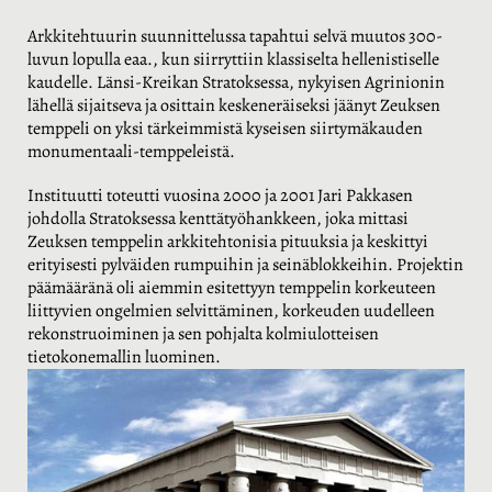
Arkkitehtuurin suunnittelussa tapahtui selvä muutos 300-
luvun lopulla eaa., kun siirryttiin klassiselta hellenistiselle
kaudelle. Länsi-Kreikan Stratoksessa, nykyisen Agrinionin
lähellä sijaitseva ja osittain keskeneräiseksi jäänyt Zeuksen
temppeli on yksi tärkeimmistä kyseisen siirtymäkauden
monumentaali-temppeleistä.
Instituutti toteutti vuosina 2000 ja 2001 Jari Pakkasen
johdolla Stratoksessa kenttätyöhankkeen, joka mittasi
Zeuksen temppelin arkkitehtonisia pituuksia ja keskittyi
erityisesti pylväiden rumpuihin ja seinäblokkeihin. Projektin
päämääränä oli aiemmin esitettyyn temppelin korkeuteen
liittyvien ongelmien selvittäminen, korkeuden uudelleen
rekonstruoiminen ja sen pohjalta kolmiulotteisen
tietokonemallin luominen.