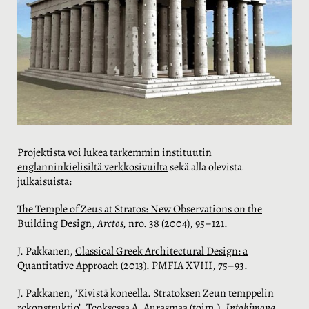
Projektista voi lukea tarkemmin instituutin
englanninkielisiltä verkkosivuilta
sekä alla olevista
julkaisuista:
The Temple of Zeus at Stratos: New Observations on the
Building Design
,
Arctos,
nro. 38 (2004), 95–121.
J. Pakkanen,
Classical Greek Architectural Design: a
Quantitative Approach (2013)
. PMFIA XVIII, 75–93.
J. Pakkanen, ’Kivistä koneella. Stratoksen Zeun temppelin
rekonstruktio’. Teoksessa A. Aurasmaa (toim.),
Intohimona