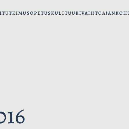
I
TUTKIMUS
OPETUS
KULTTUURIVAIHTO
AJANKOH
016