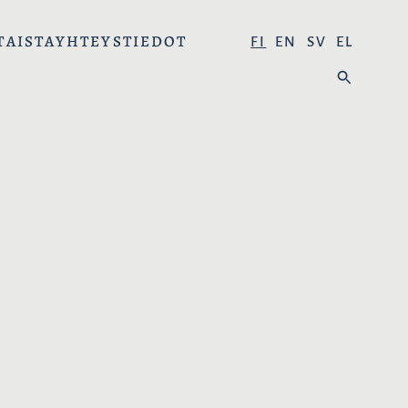
TAISTA
YHTEYSTIEDOT
V
FI
EN
SV
EL
A
H
L
A
I
E
T
:
S
E
K
I
E
L
I
: