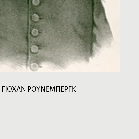
: ΓIOXAN PΟYNEMΠEPΓK