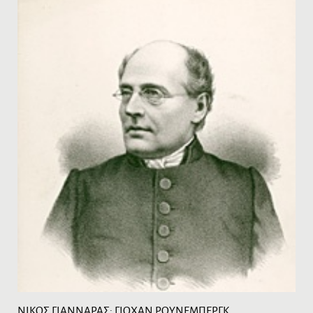
NIKOΣ ΓIANNAPAΣ: ΓIOXAN PΟYNEMΠEPΓK