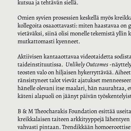
kutsua ja tehtävän siellä.
Omien syvien prosessien keskellä myös kreikka
kollegoita osaaottavasti: miten haastavaa on g
vietäväksi, siinä olisi monelle tekemistä yllin 
mutkattomasti kyenneet.
Aktiivisen kantaaottavaa videotaidetta sodista
taideinstituutissa.
Unlikely
Outcomes
-näyttel
teosten valo on hiljaisen hykerryttävää. Aihee
ränsistyneet talot vievät ajatukset menneeseen
hänelle olevani itse maalari, hän naurahtaa, e
käteni alapuoli on jäänyt päivän työskentelyi
B & M Theocharakis Foundation esittää useita
kreikkalaisen taiteen arkkityyppejä lähentyen
vahvasti pintaan. Trendikkään homoeroottise