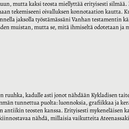
nuun, mutta kaksi teosta miellyttää erityisesti silmää
maan tekemiseeni oivalluksen konnotaation kautta. K
nella jaksolla työstämässäni Vanhan testamentin käs
en muistan, mutta se, mitä ihmiseltä odotetaan ja 
en ruuhka, kadulle asti jonot nähdään Kykladisen tait
mmän tunnettua puolta: luonnoksia, grafiikkaa ja ke
n antiikin teosten kanssa. Erityisesti mykeneläisen k
n kiinnostavaa nähdä, millaisia vaikutteita Ateenassak