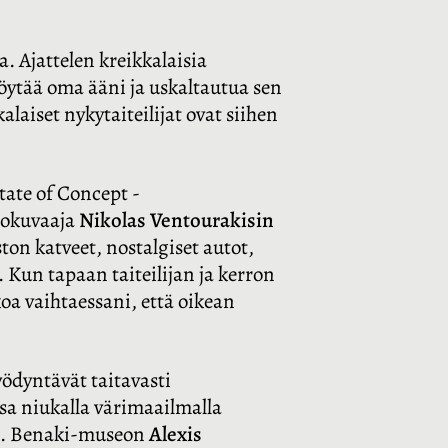
. Ajattelen kreikkalaisia
löytää oma ääni ja uskaltautua sen
alaiset nykytaiteilijat ovat siihen
tate of Concept -
alokuvaaja
Nikolas Ventourakisin
ton katveet, nostalgiset autot,
 Kun tapaan taiteilijan ja kerron
oa vaihtaessani, että oikean
ödyntävät taitavasti
nsa niukalla värimaailmalla
ta. Benaki-museon
Alexis