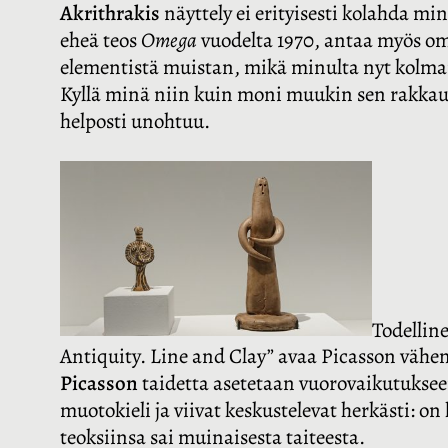
Akrithrakis
näyttely ei erityisesti kolahda mi
eheä teos
Omega
vuodelta 1970, antaa myös o
elementistä muistan, mikä minulta nyt kolman
Kyllä minä niin kuin moni muukin sen rakkaud
helposti unohtuu.
Todellin
Antiquity. Line and Clay” avaa Picasson vähe
Picasson
taidetta asetetaan vuorovaikutuksee
muotokieli ja viivat keskustelevat herkästi: o
teoksiinsa sai muinaisesta taiteesta.