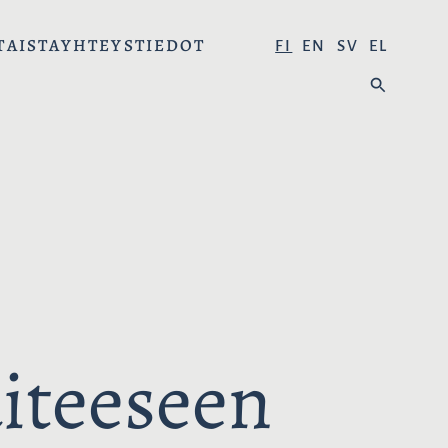
TAISTA
YHTEYSTIEDOT
V
FI
EN
SV
EL
A
H
L
A
I
E
T
:
S
E
K
I
E
L
I
iteeseen
: