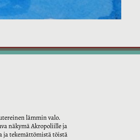
autereinen lämmin valo.
uva näkymä Akropoliille ja
 ja tekemättömistä töistä