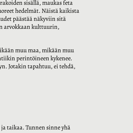
rakoiden sisällä, maukas feta
uoreet hedelmät. Näistä kaikista
uudet päästää näkyviin sitä
an arvokkaan kulttuurin,
a mikään muu maa, mikään muu
ntiikin perintöineen kykenee.
n. Jotakin tapahtuu, ei tehdä,
a ja taikaa. Tunnen sinne yhä