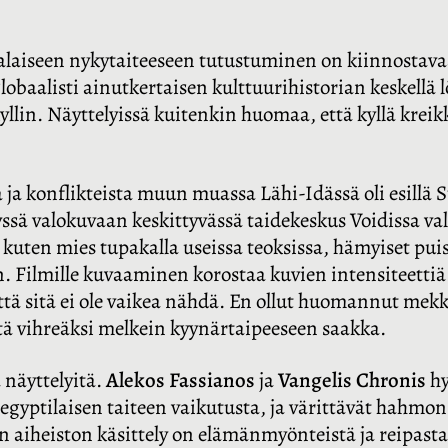
laiseen nykytaiteeseen tutustuminen on kiinnostavaa
lobaalisti ainutkertaisen kulttuurihistorian keskellä 
kyllin. Näyttelyissä kuitenkin huomaa, että kyllä kreikk
 ja konflikteista muun muassa Lähi-Idässä oli esillä S
yssä valokuvaan keskittyvässä taidekeskus Voidissa v
t kuten mies tupakalla useissa teoksissa, hämyiset puis
. Filmille kuvaaminen korostaa kuvien intensiteettiä.
ttä sitä ei ole vaikea nähdä. En ollut huomannut mekk
stä vihreäksi melkein kyynärtaipeeseen saakka.
 näyttelyitä.
Alekos Fassianos
ja
Vangelis Chronis
hy
 egyptilaisen taiteen vaikutusta, ja värittävät hahmo
n aiheiston käsittely on elämänmyönteistä ja reipas