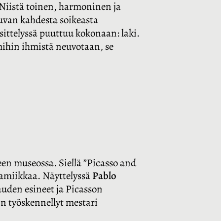
. Niistä toinen, harmoninen ja
uvan kahdesta soikeasta
ittelyssä puuttuu kokonaan: laki.
mihin ihmistä neuvotaan, se
een museossa. Siellä ”Picasso and
ramiikkaa. Näyttelyssä
Pablo
auden esineet ja Picasson
in työskennellyt mestari