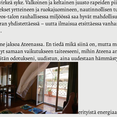
rkeä syke. Valkoinen ja keltainen juusto rapeiden pii
ekset yrtteineen ja ruokajuomineen, nautinnollisen t
eos-talon rauhallisessa miljöössä saa hyvät mahdollis
rran yhdistettäessä – uutta ilmaisua etsittäessa vanh
.
lme jaksoa Ateenassa. En tiedä mikä siinä on, mutt
nnyt samaan vaikutukseen taiteeseeni, mihin Ateena a
ylitän odotukseni, uudistun, aina uudestaan hämmästy
erityistä energia