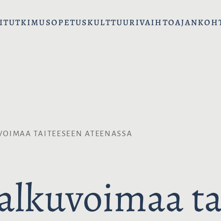
I
TUTKIMUS
OPETUS
KULTTUURIVAIHTO
AJANKOH
VOIMAA TAITEESEEN ATEENASSA
alkuvoimaa ta