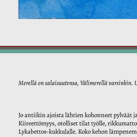
Merellä on salaisuutensa, Välimerellä varsinkin. 
Jo antiikin ajoista lähtien kohonneet pylväät
Kiireettömyys, otolliset tilat työlle, rikkuma
Lykabettos-kukkulalle. Koko kehon lämpenemi