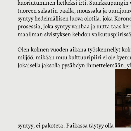
kuoriutuminen hetkeksi irti. Suurkaupungin vi
tuoreen salaatin päällä, moussaka ja uunijuur
syntyy hedelmällisen luova olotila, joka Koron
prosessia, joka syntyy vanhaa ja uutta taas ke
maailman sivistyksen kehdon vaikutuspiirissä
Olen kolmen vuoden aikana työskennellyt ko
miljöö, mikään muu kulttuuripiiri ei ole kye
Jokaisella jaksolla pysähdyn ihmettelemään, 
syntyy, ei pakoteta. Paikassa täytyy olla