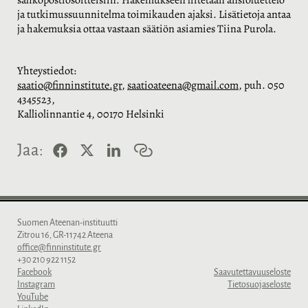
ja tutkimussuunnitelma toimikauden ajaksi. Lisätietoja antaa
ja hakemuksia ottaa vastaan säätiön asiamies Tiina Purola.
Yhteystiedot:
saatio@finninstitute.gr
,
saatioateena@gmail.com
, puh. 050
4345523,
Kalliolinnantie 4, 00170 Helsinki
F
X
L
K
Jaa:
a
i
o
c
n
p
e
k
i
b
e
o
o
d
i
o
I
l
Suomen Ateenan-instituutti
k
n
i
Zitrou 16, GR-11742 Ateena
n
office@finninstitute.gr
k
+30 210 922 1152
k
Facebook
Saavutettavuuseloste
i
Instagram
Tietosuojaseloste
YouTube