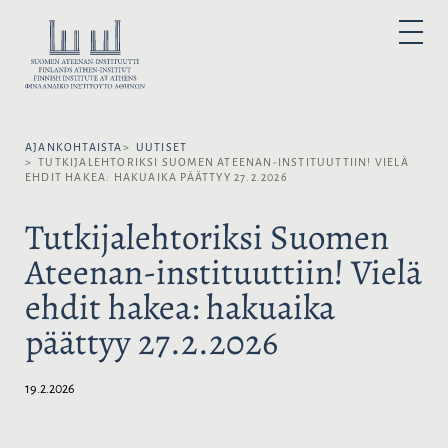
H
y
V
P
p
A
R
I
p
L
M
A
ä
I
R
ä
Y
T
M
s
S
E
N
AJANKOHTAISTA
UUTISET
i
E
U
TUTKIJALEHTORIKSI SUOMEN ATEENAN-INSTITUUTTIIN! VIELÄ
s
K
EHDIT HAKEA: HAKUAIKA PÄÄTTYY 27.2.2026
ä
I
l
E
Tutkijalehtoriksi Suomen
t
L
Ateenan-instituuttiin! Vielä
ö
I
ö
:
ehdit hakea: hakuaika
n
päättyy 27.2.2026
19.2.2026