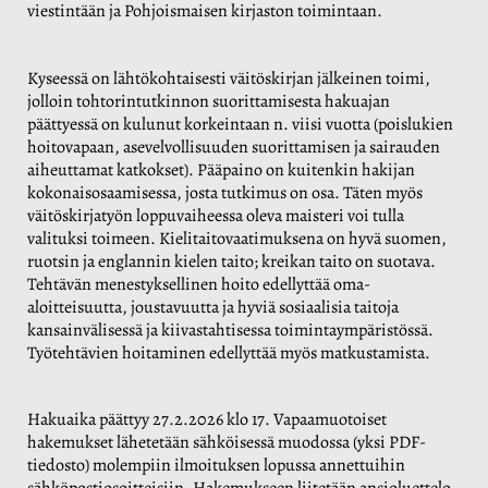
viestintään ja Pohjoismaisen kirjaston toimintaan.
Kyseessä on lähtökohtaisesti väitöskirjan jälkeinen toimi,
jolloin tohtorintutkinnon suorittamisesta hakuajan
päättyessä on kulunut korkeintaan n. viisi vuotta (poislukien
hoitovapaan, asevelvollisuuden suorittamisen ja sairauden
aiheuttamat katkokset). Pääpaino on kuitenkin hakijan
kokonaisosaamisessa, josta tutkimus on osa. Täten myös
väitöskirjatyön loppuvaiheessa oleva maisteri voi tulla
valituksi toimeen. Kielitaitovaatimuksena on hyvä suomen,
ruotsin ja englannin kielen taito; kreikan taito on suotava.
Tehtävän menestyksellinen hoito edellyttää oma-
aloitteisuutta, joustavuutta ja hyviä sosiaalisia taitoja
kansainvälisessä ja kiivastahtisessa toimintaympäristössä.
Työtehtävien hoitaminen edellyttää myös matkustamista.
Hakuaika päättyy 27.2.2026 klo 17. Vapaamuotoiset
hakemukset lähetetään sähköisessä muodossa (yksi PDF-
tiedosto) molempiin ilmoituksen lopussa annettuihin
sähköpostiosoitteisiin. Hakemukseen liitetään ansioluettelo