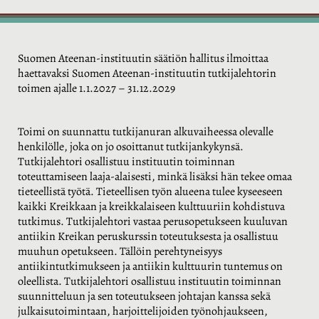
Suomen Ateenan-instituutin säätiön hallitus ilmoittaa
haettavaksi Suomen Ateenan-instituutin tutkijalehtorin
toimen ajalle 1.1.2027 – 31.12.2029
Toimi on suunnattu tutkijanuran alkuvaiheessa olevalle
henkilölle, joka on jo osoittanut tutkijankykynsä.
Tutkijalehtori osallistuu instituutin toiminnan
toteuttamiseen laaja-alaisesti, minkä lisäksi hän tekee omaa
tieteellistä työtä. Tieteellisen työn alueena tulee kyseeseen
kaikki Kreikkaan ja kreikkalaiseen kulttuuriin kohdistuva
tutkimus. Tutkijalehtori vastaa perusopetukseen kuuluvan
antiikin Kreikan peruskurssin toteutuksesta ja osallistuu
muuhun opetukseen. Tällöin perehtyneisyys
antiikintutkimukseen ja antiikin kulttuurin tuntemus on
oleellista. Tutkijalehtori osallistuu instituutin toiminnan
suunnitteluun ja sen toteutukseen johtajan kanssa sekä
julkaisutoimintaan, harjoittelijoiden työnohjaukseen,