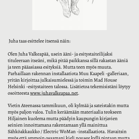
Juha taas esittelee itsensä näin:
Olen Juha Valkeapää, usein ääni- ja esitystaiteilijaksi
tituleeraan itseäni, mikä pitää paikkansa sillä rakastan ääniä
ja teen pääasiassa esityksiä. Mutta teen myös muuta.
Parhaillaan rakennan installaatiota Muu Kaapeli -galleriaan,
yritän kirjoittaa julkaisumielessä ja toimin Mad House
Helsinki -esitystaiteen talossa. Lisätietoa tekemisistäni löytyy
osoitteesta
www.juhavalkeapaa.net
.
Vietin Ateenassa tammikuun, oli kylmää ja sateistakin mutta
myös paljon valoa. Tulin keräämään materiaalia teokseen
Hiljainen kuolema mutta päädyin kaupungin kirjavien
seinien innoittamana rakentamaan yllä mainittua
Sähköakkaukko / Electric WoMan -installaatiota. Havaitsin
myös että ammoin osaamani kieli nousee kyllä pintaan mutta