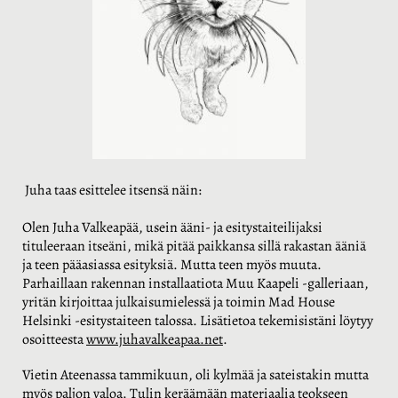
Juha taas esittelee itsensä näin:
Olen Juha Valkeapää, usein ääni- ja esitystaiteilijaksi
tituleeraan itseäni, mikä pitää paikkansa sillä rakastan ääniä
ja teen pääasiassa esityksiä. Mutta teen myös muuta.
Parhaillaan rakennan installaatiota Muu Kaapeli -galleriaan,
yritän kirjoittaa julkaisumielessä ja toimin Mad House
Helsinki -esitystaiteen talossa. Lisätietoa tekemisistäni löytyy
osoitteesta
www.juhavalkeapaa.net
.
Vietin Ateenassa tammikuun, oli kylmää ja sateistakin mutta
myös paljon valoa. Tulin keräämään materiaalia teokseen