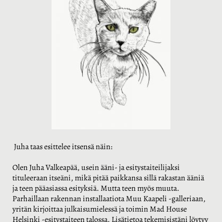
Juha taas esittelee itsensä näin:
Olen Juha Valkeapää, usein ääni- ja esitystaiteilijaksi
tituleeraan itseäni, mikä pitää paikkansa sillä rakastan ääniä
ja teen pääasiassa esityksiä. Mutta teen myös muuta.
Parhaillaan rakennan installaatiota Muu Kaapeli -galleriaan,
yritän kirjoittaa julkaisumielessä ja toimin Mad House
Helsinki -esitystaiteen talossa. Lisätietoa tekemisistäni löytyy