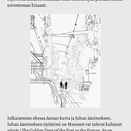
toivottoman hitaasti.
Julkaisemme ohessa Annan kuvia ja Juhan ääniteoksen.
Juhan
ääniteoksen (työ)nimi on Menneet vai tulevat kultaiset
päivät / The Golden Days of the Past or the Future. Se on