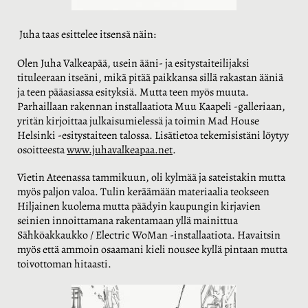
Juha taas esittelee itsensä näin:
Olen Juha Valkeapää, usein ääni- ja esitystaiteilijaksi
tituleeraan itseäni, mikä pitää paikkansa sillä rakastan ääniä
ja teen pääasiassa esityksiä. Mutta teen myös muuta.
Parhaillaan rakennan installaatiota Muu Kaapeli -galleriaan,
yritän kirjoittaa julkaisumielessä ja toimin Mad House
Helsinki -esitystaiteen talossa. Lisätietoa tekemisistäni löytyy
osoitteesta
www.juhavalkeapaa.net
.
Vietin Ateenassa tammikuun, oli kylmää ja sateistakin mutta
myös paljon valoa. Tulin keräämään materiaalia teokseen
Hiljainen kuolema mutta päädyin kaupungin kirjavien
seinien innoittamana rakentamaan yllä mainittua
Sähköakkaukko / Electric WoMan -installaatiota. Havaitsin
myös että ammoin osaamani kieli nousee kyllä pintaan mutta
toivottoman hitaasti.