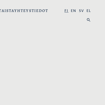
TAISTA
YHTEYSTIEDOT
V
FI
EN
SV
EL
A
H
L
A
I
E
T
:
S
E
K
I
E
L
I
: