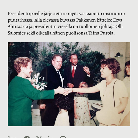
Presidenttiparille järjestettiin myös vastaanotto instituutin
puutarhassa. Alla olevassa kuvassa Pakkanen kättelee Eeva
Ahtisaarta ja presidentin vierellä on tuolloinen johtaja Olli
Salomies sekä oikealla hänen puolisonsa Tiina Purola.
F
X
L
K