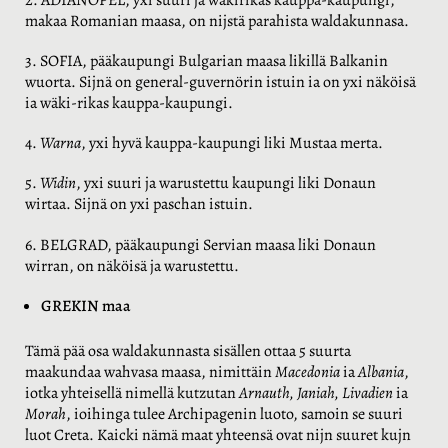
makaa Romanian maasa, on nijstä parahista waldakunnasa.
3. SOFIA, pääkaupungi Bulgarian maasa likillä Balkanin
wuorta. Sijnä on general-guvernörin istuin ia on yxi näköisä
ia wäki-rikas kauppa-kaupungi.
4.
Warna
, yxi hyvä kauppa-kaupungi liki Mustaa merta.
5.
Widin
, yxi suuri ja warustettu kaupungi liki Donaun
wirtaa. Sijnä on yxi paschan istuin.
6. BELGRAD, pääkaupungi Servian maasa liki Donaun
wirran, on näköisä ja warustettu.
GREKIN maa
Tämä pää osa waldakunnasta sisällen ottaa 5 suurta
maakundaa wahvasa maasa, nimittäin
Macedonia
ia
Albania
,
iotka yhteisellä nimellä kutzutan
Arnauth, Janiah, Livadien
ia
Morah
, ioihinga tulee Archipagenin luoto, samoin se suuri
luot Creta. Kaicki nämä maat yhteensä ovat nijn suuret kujn