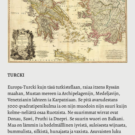
TURCKI
Europa-Turcki kujn täsä tutkistellaan, raiaa itzens Ryssän
maahan, Mustan mereen ia Archipelagenijn, Medeljavijn,
Venetzianin lahteen ia Karpatziaan. Se pitä avarudestans
5000 qvadratipenikulma ia on nijn muodoin nijn suuri kuijn
kolme-neliättä osaa Ruotzista. Ne suurimmat wirrat ovat
Donau, Sawi, Pruthi ia Dnepri. Se suurin wuori on Balkani.
Maa on lämmin ia hedelmälllinen iyvistä, suloisesta wijnasta,
bummulista, silkistä, hunajasta ja vaxista. Asuvaisten luku