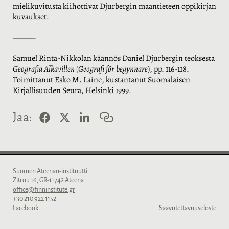
mielikuvitusta kiihottivat Djurbergin maantieteen oppikirjan
kuvaukset.
———
Samuel Rinta-Nikkolan käännös Daniel Djurbergin teoksesta
Geografia Alkavillen
(
Geografi för begynnare
), pp. 116-118.
Toimittanut Esko M. Laine, kustantanut Suomalaisen
Kirjallisuuden Seura, Helsinki 1999.
F
X
L
K
Jaa:
a
i
o
c
n
p
e
k
i
b
e
o
o
d
i
o
I
l
Suomen Ateenan-instituutti
k
n
i
Zitrou 16, GR-11742 Ateena
n
office@finninstitute.gr
k
+30 210 922 1152
k
Facebook
Saavutettavuuseloste
i
Instagram
Tietosuojaseloste
YouTube