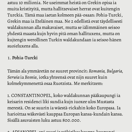
astuu 10 milionia. Ne useimmat heistä on Grekin opisa ia
muita kristityitä, mutta hallitzevaiset herrat ovat kuitengin
Turckia. Tämä maa iaetan kolmeen pää-osaan: Pohia-Turcki,
Grekin maa ia Eteläinen maa. Ne 2 edellistä ovat täydellisesti
waldakunnan alla makavaiset, mutta se iälimmäinen seisoo
yhdestä maasta kujn hyvin pitä oman hallituxens, mutta on
kujtengin werollinen Turkin waldakundaan ia seisoo hänen
suoieluxens alla.
Pohia-Turcki
Tämän ala ymmäretän ne suuret provincit:
Romania, Bulgaria,
Serwia
ia
Bosnia
, iotka yhteensä ovat nijn suuret kuin
kolmekymmenettä osaa Ruotzista. Me merkitzem:
1. CONSTANTINOPEL, koko waldakunnan pääkaupungi ia
keisarin residenci liki sundia kujn iuoxee ulos Mustasta
merestä. On se suurin ia wäestä-rickahin koko Europasa. Ia
harioittaa wäkevästi kauppaa Europan kansa-kundain kansa.
Sisällä asuvaisten luku astuu 800.000.
2. ADIANOPEL, yxi suuri ja wäkirikas kauppa-kaupungi,