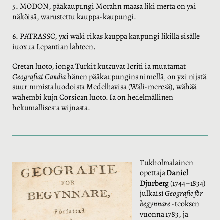
5. MODON, pääkaupungi Morahn maasa liki merta on yxi
näköisä, warustettu kauppa-kaupungi.
6. PATRASSO, yxi wäki rikas kauppa kaupungi likillä sisälle
iuoxua Lepantian lahteen.
Cretan luoto, ionga Turkit kutzuvat Icriti ia muutamat
Geografiat Candia
hänen pääkaupungins nimellä, on yxi nijstä
suurimmista luodoista Medelhavisa (Wäli-meresä), wähää
wähembi kujn Corsican luoto. Ia on hedelmällinen
hekumallisesta wijnasta.
Tukholmalainen
opettaja
Daniel
Djurberg
(1744–1834)
julkaisi
Geografie för
begynnare
-teoksen
vuonna 1783, ja