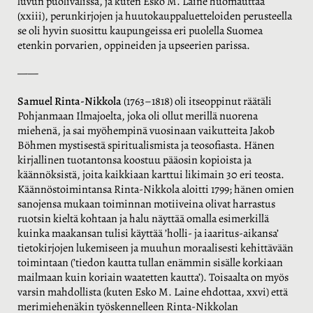
luvun puolivälissä, ja kuten Esko M. Laine huomauttaa
(xxiii), perunkirjojen ja huutokauppaluetteloiden perusteella
se oli hyvin suosittu kaupungeissa eri puolella Suomea
etenkin porvarien, oppineiden ja upseerien parissa.
——
Samuel Rinta-Nikkola
(1763–1818) oli itseoppinut räätäli
Pohjanmaan Ilmajoelta, joka oli ollut merillä nuorena
miehenä, ja sai myöhempinä vuosinaan vaikutteita Jakob
Böhmen mystisestä spiritualismista ja teosofiasta. Hänen
kirjallinen tuotantonsa koostuu pääosin kopioista ja
käännöksistä, joita kaikkiaan karttui likimain 30 eri teosta.
Käännöstoimintansa Rinta-Nikkola aloitti 1799; hänen omien
sanojensa mukaan toiminnan motiiveina olivat harrastus
ruotsin kieltä kohtaan ja halu näyttää omalla esimerkillä
kuinka maakansan tulisi käyttää ’holli- ja iaaritus-aikansa’
tietokirjojen lukemiseen ja muuhun moraalisesti kehittävään
toimintaan (’tiedon kautta tullan enämmin sisälle korkiaan
mailmaan kuin koriain waatetten kautta’). Toisaalta on myös
varsin mahdollista (kuten Esko M. Laine ehdottaa, xxvi) että
merimiehenäkin työskennelleen Rinta-Nikkolan