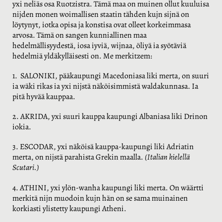
yxi neliäs osa Ruotzistra. Tämä maa on muinen ollut kuuluisa
nijden monen woimallisen staatin tähden kujn sijnä on
löytynyt, iotka opisa ja konstisa ovat olleet korkeimmasa
arvosa. Tämä on sangen kunniallinen maa
hedelmällisyydestä, iosa iyviä, wijnaa, öliyä ia syötäviä
hedelmiä yldäkylläisesti on. Me merkitzem:
1. SALONIKI, pääkaupungi Macedoniasa liki merta, on suuri
ia wäki rikas ia yxi nijstä näköisimmistä waldakunnasa. Ia
pitä hyvää kauppaa.
2. AKRIDA, yxi suuri kauppa kaupungi Albaniasa liki Drinon
iokia.
3. ESCODAR, yxi näköisä kauppa-kaupungi liki Adriatin
merta, on nijstä parahista Grekin maalla.
(Italian kielellä
Scutari.)
4. ATHINI, yxi ylön-wanha kaupungi liki merta. On wäärtti
merkitä nijn muodoin kujn hän on se sama muinainen
korkiasti ylistetty kaupungi Atheni.