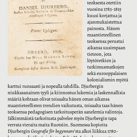
teoksesta otettiin
vuosina 1783-1815
kuusi korjattua ja
ajanmukaistettua
painosta. Hänen
maantieteellinen
teoksensa perustui
aikansa uusimpaan
tietoon, jota
löytöretkien ja
tutkimusmatkojen
sekä eurooppalaisen
kolonialismin myötä
karttui runsaasti ja nopealla tahdilla. Djurbergin
niukkasanainen tyyli ja kiinnostus lukemia ja laskennallisia
määriä kohtaan olivat toisaalta hänen oman aikansa
maantieteellisten trendien vaikutusta, toisaalta taas hänen
teoksensa pedagogisen tarkoitusperän sanelemia valintoja.
Jälkimmäistä tarkoitusta palvelee myös Djurbergin tapa
verrata vieraita maita Ruotsiin. Suomessa kopioita
Djurbergin
Geografie för begynnare
’sta alkoi liikkua 1780-