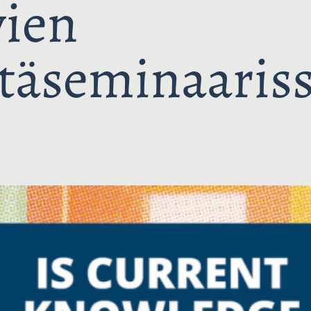
vien
ntäseminaaris