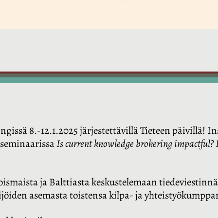
ssä 8.-12.1.2025 järjestettävillä Tieteen päivillä! I
äseminaarissa
Is current knowledge brokering impactful? I
oismaista ja Balttiasta keskustelemaan tiedeviestinnäs
ijöiden asemasta toistensa kilpa- ja yhteistyökumppa