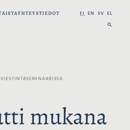
TAISTA
YHTEYSTIEDOT
V
FI
EN
SV
EL
A
H
L
A
I
E
T
:
S
E
K
I
EVIESTINTÄSEMINAARISSA
E
L
I
utti mukana
: