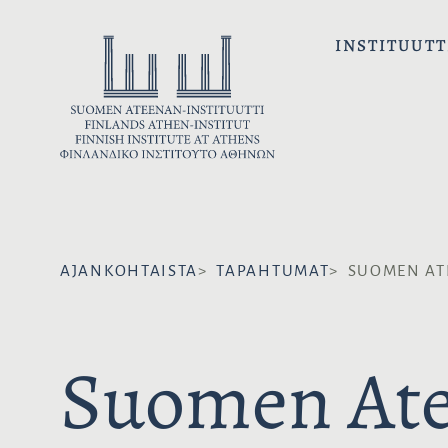
H
y
INSTITUUTT
p
p
ä
ä
s
i
s
ä
AJANKOHTAISTA
TAPAHTUMAT
SUOMEN AT
l
t
ö
Suomen Ate
ö
n