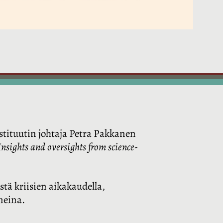
nstituutin johtaja Petra Pakkanen
nsights and oversights from science-
tä kriisien aikakaudella,
neina.