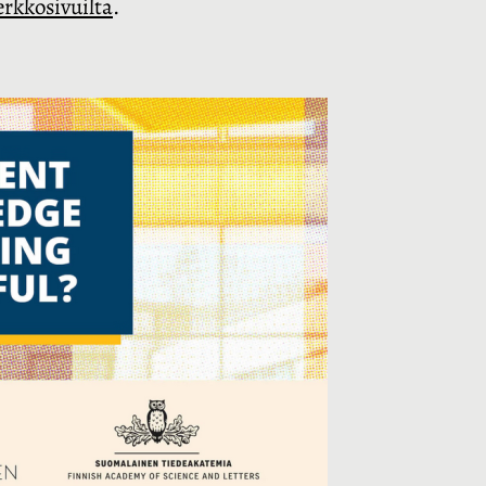
rkkosivuilta
.