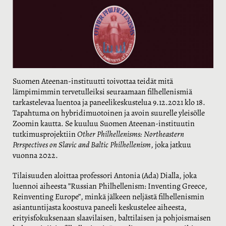
Suomen Ateenan-instituutti toivottaa teidät mitä
lämpimimmin tervetulleiksi seuraamaan filhellenismiä
tarkastelevaa luentoa ja paneelikeskustelua 9.12.2021 klo 18.
Tapahtuma on hybridimuotoinen ja avoin suurelle yleisölle
Zoomin kautta. Se kuuluu Suomen Ateenan-instituutin
tutkimusprojektiin
Other Philhellenisms: Northeastern
Perspectives on Slavic and Baltic Philhellenism
, joka jatkuu
vuonna 2022.
Tilaisuuden aloittaa professori Antonia (Ada) Dialla, joka
luennoi aiheesta ”Russian Philhellenism: Inventing Greece,
Reinventing Europe”, minkä jälkeen neljästä filhellenismin
asiantuntijasta koostuva paneeli keskustelee aiheesta,
erityisfokuksenaan slaavilaisen, balttilaisen ja pohjoismaisen