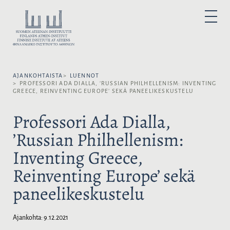
H
y
V
P
p
A
R
I
p
L
M
A
ä
I
R
ä
Y
T
M
s
S
E
N
AJANKOHTAISTA
LUENNOT
i
E
U
PROFESSORI ADA DIALLA, ’RUSSIAN PHILHELLENISM: INVENTING
s
K
GREECE, REINVENTING EUROPE’ SEKÄ PANEELIKESKUSTELU
ä
I
l
E
Professori Ada Dialla,
t
L
’Russian Philhellenism:
ö
I
ö
:
Inventing Greece,
n
Reinventing Europe’ sekä
paneelikeskustelu
Ajankohta:
9.12.2021