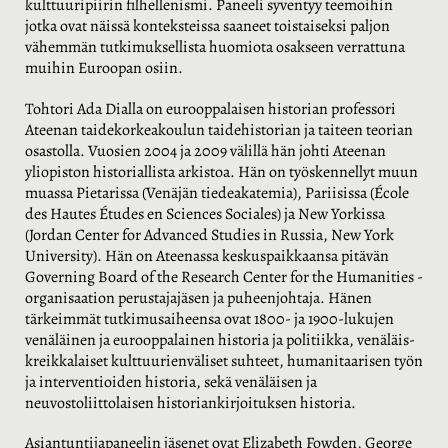
kulttuuripiirin filhellenismi. Paneeli syventyy teemoihin
jotka ovat näissä konteksteissa saaneet toistaiseksi paljon
vähemmän tutkimuksellista huomiota osakseen verrattuna
muihin Euroopan osiin.
Tohtori Ada Dialla on eurooppalaisen historian professori
Ateenan taidekorkeakoulun taidehistorian ja taiteen teorian
osastolla. Vuosien 2004 ja 2009 välillä hän johti Ateenan
yliopiston historiallista arkistoa. Hän on työskennellyt muun
muassa Pietarissa (Venäjän tiedeakatemia), Pariisissa (École
des Hautes Études en Sciences Sociales) ja New Yorkissa
(Jordan Center for Advanced Studies in Russia, New York
University). Hän on Ateenassa keskuspaikkaansa pitävän
Governing Board of the Research Center for the Humanities -
organisaation perustajajäsen ja puheenjohtaja. Hänen
tärkeimmät tutkimusaiheensa ovat 1800- ja 1900-lukujen
venäläinen ja eurooppalainen historia ja politiikka, venäläis-
kreikkalaiset kulttuurienväliset suhteet, humanitaarisen työn
ja interventioiden historia, sekä venäläisen ja
neuvostoliittolaisen historiankirjoituksen historia.
Asiantuntijapaneelin jäsenet ovat Elizabeth Fowden, George