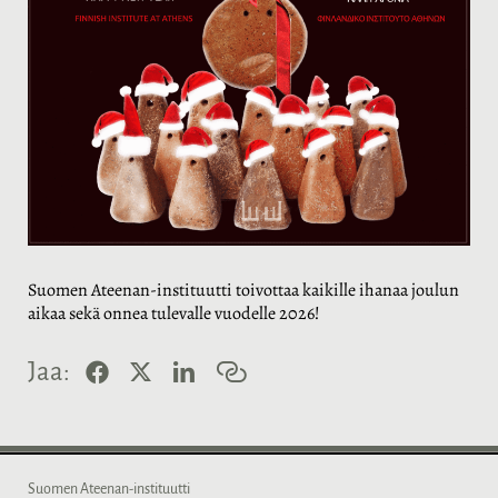
Suomen Ateenan-instituutti toivottaa kaikille ihanaa joulun
aikaa sekä onnea tulevalle vuodelle 2026!
F
X
L
K
Jaa:
a
i
o
c
n
p
e
k
i
b
e
o
o
d
i
o
I
l
Suomen Ateenan-instituutti