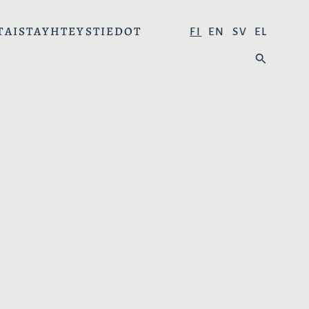
TAISTA
YHTEYSTIEDOT
V
FI
EN
SV
EL
A
H
L
A
I
E
T
:
S
E
K
I
E
L
I
: