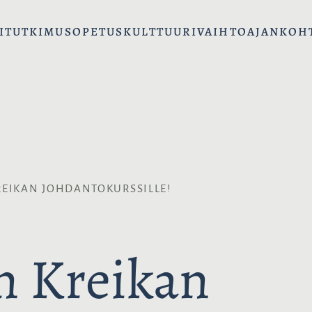
I
TUTKIMUS
OPETUS
KULTTUURIVAIHTO
AJANKOH
REIKAN JOHDANTOKURSSILLE!
n Kreikan