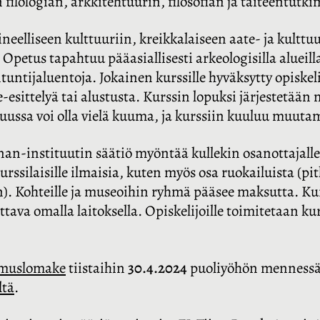
 filologian, arkkitehtuurin, filosofian ja taiteentutki
neelliseen kulttuuriin, kreikkalaiseen aate- ja kulttu
petus tapahtuu pääasiallisesti arkeologisilla alueilla
tijaluentoja. Jokainen kurssille hyväksytty opiskelij
-esittelyä tai alustusta. Kurssin lopuksi järjestetään 
kuussa voi olla vielä kuuma, ja kurssiin kuuluu muutam
nan-instituutin säätiö myöntää kullekin osanottajall
urssilaisille ilmaisia, kuten myös osa ruokailuista (p
inen). Kohteille ja museoihin ryhmä pääsee maksutta. K
ava omalla laitoksella. Opiskelijoille toimitetaan kur
muslomake
tiistaihin
30.4.2024
puoliyöhön mennessä.
ltä
.