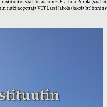
nstituutin säätiön asiamies FL Tiina Purola (saatio(a
n tutkijaopettaja VTT Lassi Jakola (jakola(at)finninst