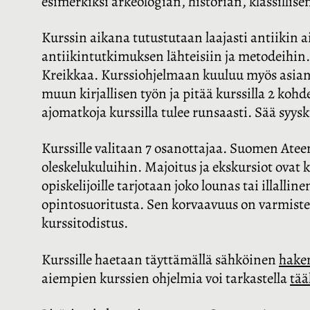
esimerkiksi arkeologian, historian, klassillisen
Kurssin aikana tutustutaan laajasti antiikin ai
antiikintutkimuksen lähteisiin ja metodeihin. O
Kreikkaa. Kurssiohjelmaan kuuluu myös asiantun
muun kirjallisen työn ja pitää kurssilla 2 kohde
ajomatkoja kurssilla tulee runsaasti. Sää syys
Kurssille valitaan 7 osanottajaa. Suomen Atee
oleskelukuluihin. Majoitus ja ekskursiot ovat k
opiskelijoille tarjotaan joko lounas tai illall
opintosuoritusta. Sen korvaavuus on varmistett
kurssitodistus.
Kurssille haetaan täyttämällä sähköinen
hake
aiempien kurssien ohjelmia voi tarkastella
tää