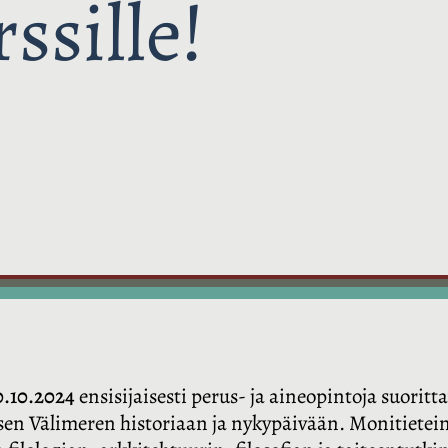
ssille!
0.10.2024
ensisijaisesti perus- ja aineopintoja suorittav
sen Välimeren historiaan ja nykypäivään. Monitietein