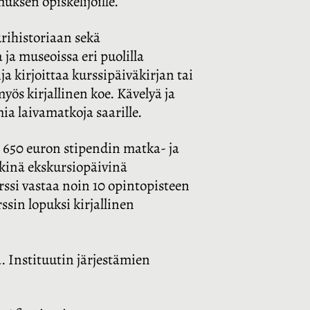
muksen opiskelijoille.
urihistoriaan sekä
 ja museoissa eri puolilla
a kirjoittaa kurssipäiväkirjan tai
myös kirjallinen koe. Kävelyä ja
ia laivamatkoja saarille.
e 650 euron stipendin matka- ja
itkinä ekskursiopäivinä
urssi vastaa noin 10 opintopisteen
ssin lopuksi kirjallinen
 Instituutin järjestämien