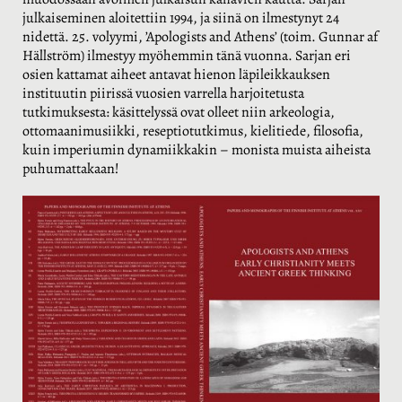
julkaiseminen aloitettiin 1994, ja siinä on ilmestynyt 24
nidettä. 25. volyymi, ’Apologists and Athens’ (toim. Gunnar af
Hällström) ilmestyy myöhemmin tänä vuonna. Sarjan eri
osien kattamat aiheet antavat hienon läpileikkauksen
instituutin piirissä vuosien varrella harjoitetusta
tutkimuksesta: käsittelyssä ovat olleet niin arkeologia,
ottomaanimusiikki, reseptiotutkimus, kielitiede, filosofia,
kuin imperiumin dynamiikkakin – monista muista aiheista
puhumattakaan!