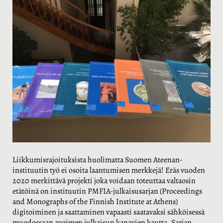
Liikkumisrajoituksista huolimatta Suomen Ateenan-
instituutin työ ei osoita laantumisen merkkejä! Eräs vuoden
2020 merkittävä projekti joka voidaan toteuttaa valtaosin
etätöinä on instituutin PMFIA-julkaisusarjan (Proceedings
and Monographs of the Finnish Institute at Athens)
digitoiminen ja saattaminen vapaasti saatavaksi sähköisessä
muodossaan avoimen julkaisun kanavien kautta. Sarjan