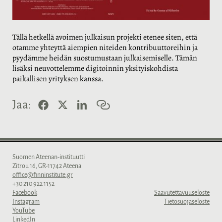
Tällä hetkellä avoimen julkaisun projekti etenee siten, että
otamme yhteyttä aiempien niteiden kontribuuttoreihin ja
pyydämme heidän suostumustaan julkaisemiselle. Tämän
lisäksi neuvottelemme digitoinnin yksityiskohdista
paikallisen yrityksen kanssa.
F
X
L
K
Jaa:
a
i
o
c
n
p
e
k
i
b
e
o
o
d
i
o
I
l
Suomen Ateenan-instituutti
k
n
i
Zitrou 16, GR-11742 Ateena
n
office@finninstitute.gr
k
+30 210 922 1152
k
Facebook
Saavutettavuuseloste
i
Instagram
Tietosuojaseloste
YouTube
LinkedIn