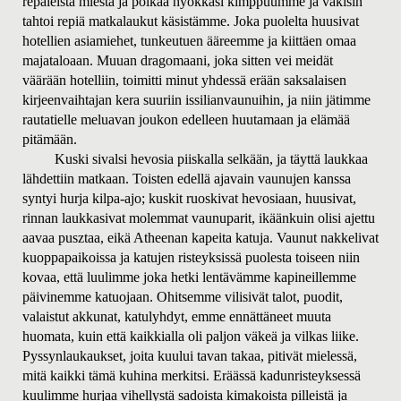
repaleista miestä ja poikaa hyökkäsi kimppuumme ja väkisin
tahtoi repiä matkalaukut käsistämme. Joka puolelta huusivat
hotellien asiamiehet, tunkeutuen ääreemme ja kiittäen omaa
majataloaan. Muuan dragomaani, joka sitten vei meidät
väärään hotelliin, toimitti minut yhdessä erään saksalaisen
kirjeenvaihtajan kera suuriin issilianvaunuihin, ja niin jätimme
rautatielle meluavan joukon edelleen huutamaan ja elämää
pitämään.
Kuski sivalsi hevosia piiskalla selkään, ja täyttä laukkaa
lähdettiin matkaan. Toisten edellä ajavain vaunujen kanssa
syntyi hurja kilpa-ajo; kuskit ruoskivat hevosiaan, huusivat,
rinnan laukkasivat molemmat vaunuparit, ikäänkuin olisi ajettu
aavaa pusztaa, eikä Atheenan kapeita katuja. Vaunut nakkelivat
kuoppapaikoissa ja katujen risteyksissä puolesta toiseen niin
kovaa, että luulimme joka hetki lentävämme kapineillemme
päivinemme katuojaan. Ohitsemme vilisivät talot, puodit,
valaistut akkunat, katulyhdyt, emme ennättäneet muuta
huomata, kuin että kaikkialla oli paljon väkeä ja vilkas liike.
Pyssynlaukaukset, joita kuului tavan takaa, pitivät mielessä,
mitä kaikki tämä kuhina merkitsi. Eräässä kadunristeyksessä
kuulimme hurjaa vihellystä sadoista kimakoista pilleistä ja