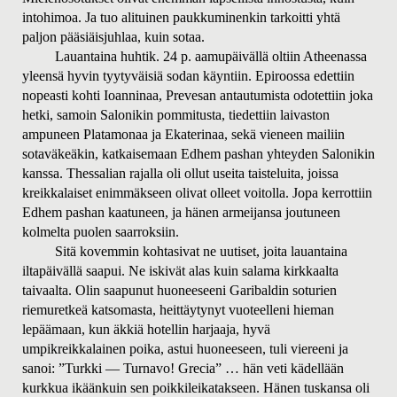
intohimoa. Ja tuo alituinen paukkuminenkin tarkoitti yhtä
paljon pääsiäisjuhlaa, kuin sotaa.
Lauantaina huhtik. 24 p. aamupäivällä oltiin Atheenassa
yleensä hyvin tyytyväisiä sodan käyntiin. Epiroossa edettiin
nopeasti kohti Ioanninaa, Prevesan antautumista odotettiin joka
hetki, samoin Salonikin pommitusta, tiedettiin laivaston
ampuneen Platamonaa ja Ekaterinaa, sekä vieneen mailiin
sotaväkeäkin, katkaisemaan Edhem pashan yhteyden Salonikin
kanssa. Thessalian rajalla oli ollut useita taisteluita, joissa
kreikkalaiset enimmäkseen olivat olleet voitolla. Jopa kerrottiin
Edhem pashan kaatuneen, ja hänen armeijansa joutuneen
kolmelta puolen saarroksiin.
Sitä kovemmin kohtasivat ne uutiset, joita lauantaina
iltapäivällä saapui. Ne iskivät alas kuin salama kirkkaalta
taivaalta.
Olin saapunut huoneeseeni Garibaldin soturien
riemuretkeä katsomasta, heittäytynyt vuoteelleni hieman
lepäämaan, kun äkkiä hotellin harjaaja, hyvä
umpikreikkalainen poika, astui huoneeseen, tuli viereeni ja
sanoi: ”Turkki — Turnavo! Grecia” … hän veti kädellään
kurkkua ikäänkuin sen poikkileikatakseen. Hänen tuskansa oli