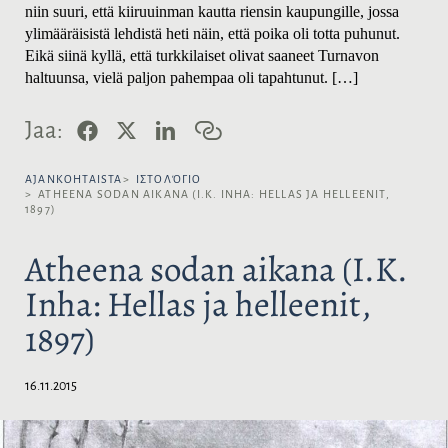
niin suuri, että kiiruuinman kautta riensin kaupungille, jossa
ylimääräisistä lehdistä heti näin, että poika oli totta puhunut.
Eikä siinä kyllä, että turkkilaiset olivat saaneet Turnavon
haltuunsa, vielä paljon pahempaa oli tapahtunut.
[…]
F
X
L
K
Jaa:
a
i
o
c
n
p
e
k
i
AJANKOHTAISTA
ΙΣΤΟΛΌΓΙΟ
b
e
o
ATHEENA SODAN AIKANA (I.K. INHA: HELLAS JA HELLEENIT,
1897)
o
d
i
o
I
l
k
n
i
Atheena sodan aikana (I.K.
n
k
Inha: Hellas ja helleenit,
k
i
1897)
16.11.2015