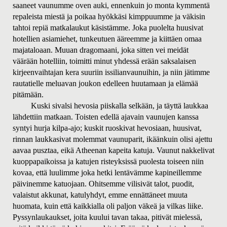
saaneet vaunumme oven auki, ennenkuin jo monta kymmentä
repaleista miestä ja poikaa hyökkäsi kimppuumme ja väkisin
tahtoi repiä matkalaukut käsistämme. Joka puolelta huusivat
hotellien asiamiehet, tunkeutuen ääreemme ja kiittäen omaa
majataloaan. Muuan dragomaani, joka sitten vei meidät
väärään hotelliin, toimitti minut yhdessä erään saksalaisen
kirjeenvaihtajan kera suuriin issilianvaunuihin, ja niin jätimme
rautatielle meluavan joukon edelleen huutamaan ja elämää
pitämään.
Kuski sivalsi hevosia piiskalla selkään, ja täyttä laukkaa
lähdettiin matkaan. Toisten edellä ajavain vaunujen kanssa
syntyi hurja kilpa-ajo; kuskit ruoskivat hevosiaan, huusivat,
rinnan laukkasivat molemmat vaunuparit, ikäänkuin olisi ajettu
aavaa pusztaa, eikä Atheenan kapeita katuja. Vaunut nakkelivat
kuoppapaikoissa ja katujen risteyksissä puolesta toiseen niin
kovaa, että luulimme joka hetki lentävämme kapineillemme
päivinemme katuojaan. Ohitsemme vilisivät talot, puodit,
valaistut akkunat, katulyhdyt, emme ennättäneet muuta
huomata, kuin että kaikkialla oli paljon väkeä ja vilkas liike.
Pyssynlaukaukset, joita kuului tavan takaa, pitivät mielessä,