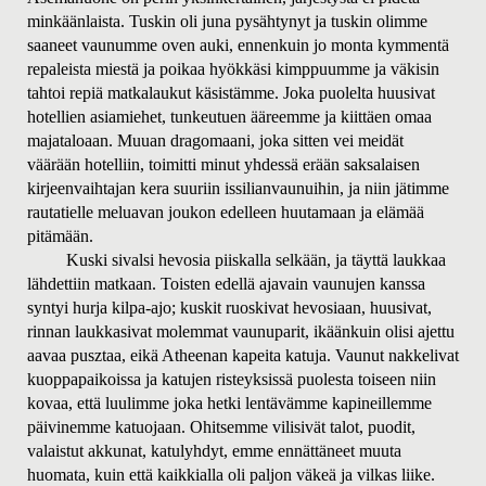
minkäänlaista. Tuskin oli juna pysähtynyt ja tuskin olimme
saaneet vaunumme oven auki, ennenkuin jo monta kymmentä
repaleista miestä ja poikaa hyökkäsi kimppuumme ja väkisin
tahtoi repiä matkalaukut käsistämme. Joka puolelta huusivat
hotellien asiamiehet, tunkeutuen ääreemme ja kiittäen omaa
majataloaan. Muuan dragomaani, joka sitten vei meidät
väärään hotelliin, toimitti minut yhdessä erään saksalaisen
kirjeenvaihtajan kera suuriin issilianvaunuihin, ja niin jätimme
rautatielle meluavan joukon edelleen huutamaan ja elämää
pitämään.
Kuski sivalsi hevosia piiskalla selkään, ja täyttä laukkaa
lähdettiin matkaan. Toisten edellä ajavain vaunujen kanssa
syntyi hurja kilpa-ajo; kuskit ruoskivat hevosiaan, huusivat,
rinnan laukkasivat molemmat vaunuparit, ikäänkuin olisi ajettu
aavaa pusztaa, eikä Atheenan kapeita katuja. Vaunut nakkelivat
kuoppapaikoissa ja katujen risteyksissä puolesta toiseen niin
kovaa, että luulimme joka hetki lentävämme kapineillemme
päivinemme katuojaan. Ohitsemme vilisivät talot, puodit,
valaistut akkunat, katulyhdyt, emme ennättäneet muuta
huomata, kuin että kaikkialla oli paljon väkeä ja vilkas liike.