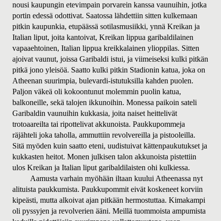
nousi kaupungin etevimpain porvarein kanssa vaunuihin, jotka
portin edessä odottivat. Saatossa lähdettiin sitten kulkemaan
pitkin kaupunkia, etupäässä sotilasmusiikki, ynnä Kreikan ja
Italian liput, joita kantoivat, Kreikan lippua garibaldilainen
vapaaehtoinen, Italian lippua kreikkalainen ylioppilas. Sitten
ajoivat vaunut, joissa Garibaldi istui, ja viimeiseksi kulki pitkän
pitkä jono yleisöä. Saatto kulki pitkin Stadionin katua, joka on
Atheenan suurimpia, bulevardi-istutuksilla kahden puolen.
Paljon väkeä oli kokoontunut molemmin puolin katua,
balkoneille, sekä talojen ikkunoihin. Monessa paikoin sateli
Garibaldin vaunuihin kukkasia, joita naiset heittelivät
trotoaareilta tai ripottelivat akkunoista. Paukkupommeja
räjähteli joka taholla, ammuttiin revolvereilla ja pistooleilla.
Sitä myöden kuin saatto eteni, uudistuivat kättenpaukutukset ja
kukkasten heitot. Monen julkisen talon akkunoista pistettiin
ulos Kreikan ja Italian liput garibaldilaisten ohi kulkiessa.
Aamusta varhain myöhään iltaan kuului Atheenassa nyt
alituista paukkumista. Paukkupommit eivät koskeneet korviin
kipeästi, mutta alkoivat ajan pitkään hermostuttaa. Kimakampi
oli pyssyjen ja revolverien ääni. Meillä tuommoista ampumista