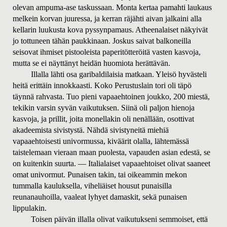
olevan ampuma-ase taskussaan. Monta kertaa pamahti laukaus
melkein korvan juuressa, ja kerran räjähti aivan jalkaini alla
kellarin luukusta kova pyssynpamaus. Atheenalaiset näkyivät
jo tottuneen tähän paukkinaan. Joskus saivat balkoneilla
seisovat ihmiset pistooleista paperitötteröitä vasten kasvoja,
mutta se ei näyttänyt heidän huomiota herättävän.
Illalla lähti osa garibaldilaisia matkaan. Yleisö hyvästeli
heitä erittäin innokkaasti. Koko Perustuslain tori oli täpö
täynnä rahvasta. Tuo pieni vapaaehtoinen joukko, 200 miestä,
tekikin varsin syvän vaikutuksen. Siinä oli paljon hienoja
kasvoja, ja prillit, joita monellakin oli nenällään, osottivat
akadeemista sivistystä. Nähdä sivistyneitä miehiä
vapaaehtoisesti univormussa, kiväärit olalla, lähtemässä
taistelemaan vieraan maan puolesta, vapauden asian edestä, se
on kuitenkin suurta. — Italialaiset vapaaehtoiset olivat saaneet
omat univormut. Punaisen takin, tai oikeammin mekon
tummalla kauluksella, viheliäiset housut punaisilla
reunanauhoilla, vaaleat lyhyet damaskit, sekä punaisen
lippulakin.
Toisen päivän illalla olivat vaikutukseni semmoiset, että