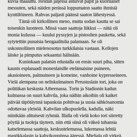
kuvia maalattu. Heidän jäljessä astuivat papit ja kuorilaiset
messuten, sekä näiden perässä loppumaton saatto ihmisiä
kynttilöineen. Rahvas paljasti päänsä saaton lähestyessä.
Tämä oli kirkollinen meno, mutta sodan kautta se sai
toisenkin luonteen. Missä vaan saattoja liikkui — niitä oli
monia kulussa — kuului pyssyjen ja pistoolien pauketta, sekä
sytytettiin punaisia bengaalitulia palamaan.
Se oli
uskonnollinen mielenosotus turkkilaisia vastaan. Kellojen
läiske ja pimputus sekaantui hälinään.
Kuninkaan palatsin edustalla on ensin suuri piha, sitten
kaunis esplanaadi monenlaisille etelämaisine puineen,
akasioineen, palmuineen ja komeine, vanhoine kypresseineen.
Vielä alempana on neliskulmainen Perustuslain tori, joka on
politiikan keskusta Atheenassa. Torin ja Stadionin kadun
kulmassa on suuri kahvila, joka näihin aikoihin oli kaiket
päivää täpötäynnä tapauksia pohtivaa ja uusia sähkösanomia
odottavaa yleisöä. Kahvilan ulkopuolella, kadulla, näki
niinikään alituisesti ryhmiä. Illalla oli vielä koko tori siirretty
pöytiä ja tuoleja täyteen, niin että siinä oli väkeä tuhansia
katselemassa saattoja, keskustelemassa, lukemassa lehtiä
mastikkalasin ja kahvikuppiinsa ääressä. Mieliala oli virkeä,