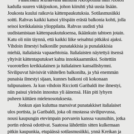
kadulla suuren väkijoukon, johon kiiruhti yhä uusia lisään.
Joukosta kuului raikuvia kättenpaukutuksia. Sotilasmusiikki
soitti. Rahvas kaikki katsoi ylöspäin erästä balkonia kohti, jolla
seisoi kreikkalaisia ylioppilaita. Rahvas uudisti yhä
uudistamistaan kättenpaukutuksensa, ikäänkuin tahtoen jotain.
Katu oli niin täynnä, että kaikki liike seisahtui pitkäksi ajaksi.
Vihdoin ilmestyi balkonille punatakkisia ja punalakkisia
miehiä, italialaisia vapaaehtoisia. Italialaisten näytettyä itsensä
yltyivät kättentaputukset kahta innokkaammiksi. Soitettiin
vuorotellen kreikkalainen ja italialainen kansallishymni.
Sivilipuvut hävisivät vähitellen balkonilta, ja yhä enemmän
punaisia ilmestyi sijaan, kunnes balkoni oli kokonaan
tulipunainen. Ja kun vihdoin Ricciotti Garibaldi itse ilmestyi,
niin paisui yleisön innostus yli äänensä. Hän piti lyhyen
puheen kiittäen mielenosotuksesta.
Jonkun ajan kuluttua marssivat punatakkiset italialaiset
ulos portista, ja Garibaldi, joka oli mustassa sivilipuvussa,
nousi kaupungin etevimpain porvarein kanssa vaunuihin, jotka
portin edessä odottivat. Saatossa lähdettiin sitten kulkemaan
pitkin kaupunkia, etupäässä sotilasmusiikki, ynnä Kreikan ja