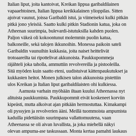
Italian liput, joita kantoivat, Kreikan lippua garibaldilainen
vapaaehtoinen, Italian lippua kreikkalainen ylioppilas. Sitten
ajoivat vaunut, joissa Garibaldi istui, ja viimeiseksi kulki pitkän
pitkä jono yleisöä. Saatto kulki pitkin Stadionin katua, joka on
Atheenan suurimpia, bulevardi-istutuksilla kahden puolen.
Paljon väkeä oli kokoontunut molemmin puolin katua,
balkoneille, sekä talojen ikkunoihin. Monessa paikoin sateli
Garibaldin vaunuihin kukkasia, joita naiset heittelivät
trotoaareilta tai ripottelivat akkunoista. Paukkupommeja
räjähteli joka taholla, ammuttiin revolvereilla ja pistooleilla.
Sitä myöden kuin saatto eteni, uudistuivat kättenpaukutukset ja
kukkasten heitot. Monen julkisen talon akkunoista pistettiin
ulos Kreikan ja Italian liput garibaldilaisten ohi kulkiessa.
Aamusta varhain myöhään iltaan kuului Atheenassa nyt
alituista paukkumista. Paukkupommit eivät koskeneet korviin
kipeästi, mutta alkoivat ajan pitkään hermostuttaa. Kimakampi
oli pyssyjen ja revolverien ääni. Meillä tuommoista ampumista
kaduilla pidettäisiin suurimpana vallattomuutena, vaan
Atheenassa se oli aivan luvallista, ja joka miehellä näkyi
olevan ampuma-ase taskussaan. Monta kertaa pamahti laukaus