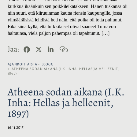
kurkkua ikäänkuin sen poikkileikatakseen. Hänen tuskansa oli
niin suuri, että kiiruuinman kautta riensin kaupungille, jossa
ylimääräisistä lehdistä heti näin, että poika oli totta puhunut.
Eikä siinä kyllä, että turkkilaiset olivat saaneet Turnavon
haltuunsa, vielä paljon pahempaa oli tapahtunut.
[…]
F
X
L
K
Jaa:
a
i
o
c
n
p
e
k
i
AJANKOHTAISTA
BLOGG
b
e
o
ATHEENA SODAN AIKANA (I.K. INHA: HELLAS JA HELLEENIT,
1897)
o
d
i
o
I
l
k
n
i
Atheena sodan aikana (I.K.
n
k
Inha: Hellas ja helleenit,
k
i
1897)
16.11.2015