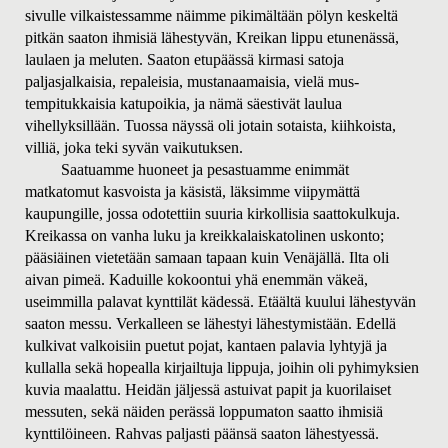
sivulle vilkaistessamme näimme pikimältään pölyn keskeltä
pitkän saaton ihmisiä lähestyvän, Kreikan lippu etunenässä,
laulaen ja meluten. Saaton etupäässä kirmasi satoja
paljasjalkaisia, repaleisia, mustanaamaisia, vielä mus-
tempitukkaisia katupoikia, ja nämä säestivät laulua
vihellyksillään. Tuossa näyssä oli jotain sotaista, kiihkoista,
villiä, joka teki syvän vaikutuksen.
Saatuamme huoneet ja pesastuamme enimmät
matkatomut kasvoista ja käsistä, läksimme viipymättä
kaupungille, jossa odotettiin suuria kirkollisia saattokulkuja.
Kreikassa on vanha luku ja kreikkalaiskatolinen uskonto;
pääsiäinen vietetään samaan tapaan kuin Venäjällä. Ilta oli
aivan pimeä. Kaduille kokoontui yhä enemmän väkeä,
useimmilla palavat kynttilät kädessä. Etäältä kuului lähestyvän
saaton messu. Verkalleen se lähestyi lähestymistään. Edellä
kulkivat valkoisiin puetut pojat, kantaen palavia lyhtyjä ja
kullalla sekä hopealla kirjailtuja lippuja, joihin oli pyhimyksien
kuvia maalattu. Heidän jäljessä astuivat papit ja kuorilaiset
messuten, sekä näiden perässä loppumaton saatto ihmisiä
kynttilöineen. Rahvas paljasti päänsä saaton lähestyessä.