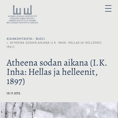
H
y
V
P
p
A
R
I
p
L
M
A
ä
I
R
ä
Y
T
M
s
S
E
N
AJANKOHTAISTA
BLOGI
i
E
U
ATHEENA SODAN AIKANA (I.K. INHA: HELLAS JA HELLEENIT,
s
K
1897)
ä
I
l
E
Atheena sodan aikana (I.K.
t
L
Inha: Hellas ja helleenit,
ö
I
ö
:
1897)
n
16.11.2015