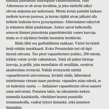
kaduilla pidettäisiin suurimpana vallattomuutena, vaan
Atheenassa se oli aivan luvallista, ja joka miehellä näkyi
olevan ampuma-ase taskussaan. Monta kertaa pamahti laukaus
melkein korvan juuressa, ja kerran räjähti aivan jalkaini alla
kellarin luukusta kova pyssynpamaus. Atheenalaiset näkyivät
jo tottuneen tähän paukkinaan. Joskus saivat balkoneilla
seisovat ihmiset pistooleista paperitötteröitä vasten kasvoja,
mutta se ei näyttänyt heidän huomiota herättävän.
Illalla lähti osa garibaldilaisia matkaan. Yleisö hyvästeli
heitä erittäin innokkaasti. Koko Perustuslain tori oli täpö
täynnä rahvasta. Tuo pieni vapaaehtoinen joukko, 200 miestä,
tekikin varsin syvän vaikutuksen. Siinä oli paljon hienoja
kasvoja, ja prillit, joita monellakin oli nenällään, osottivat
akadeemista sivistystä. Nähdä sivistyneitä miehiä
vapaaehtoisesti univormussa, kiväärit olalla, lähtemässä
taistelemaan vieraan maan puolesta, vapauden asian edestä, se
on kuitenkin suurta. — Italialaiset vapaaehtoiset olivat saaneet
omat univormut. Punaisen takin, tai oikeammin mekon
tummalla kauluksella, viheliäiset housut punaisilla
reunanauhoilla, vaaleat lyhyet damaskit, sekä punaisen
lippulakin.