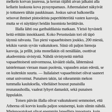
melkein korvan juuressa, ja kerran räjähti aivan jalkaini alla
kellarin luukusta kova pyssynpamaus. Atheenalaiset näkyivät
jo tottuneen tähän paukkinaan. Joskus saivat balkoneilla
seisovat ihmiset pistooleista paperitötteröitä vasten kasvoja,
mutta se ei näyttänyt heidän huomiota herättävän.
Illalla lähti osa garibaldilaisia matkaan. Yleisö hyvästeli
heitä erittäin innokkaasti. Koko Perustuslain tori oli täpö
täynnä rahvasta. Tuo pieni vapaaehtoinen joukko, 200 miestä,
tekikin varsin syvän vaikutuksen. Siinä oli paljon hienoja
kasvoja, ja prillit, joita monellakin oli nenällään, osottivat
akadeemista sivistystä. Nähdä sivistyneitä miehiä
vapaaehtoisesti univormussa, kiväärit olalla, lähtemässä
taistelemaan vieraan maan puolesta, vapauden asian edestä, se
on kuitenkin suurta. — Italialaiset vapaaehtoiset olivat saaneet
omat univormut. Punaisen takin, tai oikeammin mekon
tummalla kauluksella, viheliäiset housut punaisilla
reunanauhoilla, vaaleat lyhyet damaskit, sekä punaisen
lippulakin.
Toisen päivän illalla olivat vaikutukseni semmoiset, että
Atheena oli korvin kuulla paljon sotaisempi, kuin silmin nähdä.
Mielenosotukset olivat enemmän lapsellista innostusta, kuin