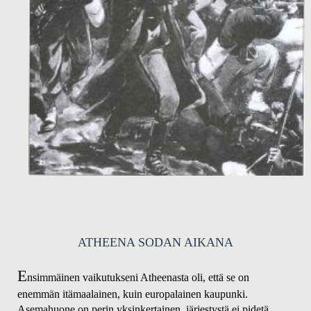
ATH
EENA SODAN AIKANA
E
nsimmäinen vaikutukseni Atheenasta oli, että se on
enemmän itämaalainen, kuin europalainen kaupunki.
Asemahuone on perin yksinkertainen, järjestystä ei pidetä