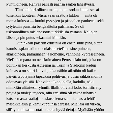
kynttilöineen. Rahvas paljasti päänsä saaton lähestyessä.
Tämä oli kirkollinen meno, mutta sodan kautta se sai
toisenkin luonteen. Missä vaan saattoja liikkui — niitä oli
monia kulussa — kuului pyssyjen ja pistoolien pauketta, sekä
sytytettiin punaisia bengaalitulia palamaan.
Se oli
uskonnollinen mielenosotus turkkilaisia vastaan. Kellojen
läiske ja pimputus sekaantui hälinään.
Kuninkaan palatsin edustalla on ensin suuri piha, sitten
kaunis esplanaadi monenlaisille etelämaisine puineen,
akasioineen, palmuineen ja komeine, vanhoine kypresseineen.
Vielä alempana on neliskulmainen Perustuslain tori, joka on
politiikan keskusta Atheenassa. Torin ja Stadionin kadun
kulmassa on suuri kahvila, joka näihin aikoihin oli kaiket
päivää täpötäynnä tapauksia pohtivaa ja uusia sähkösanomia
odottavaa yleisöä. Kahvilan ulkopuolella, kadulla, näki
niinikään alituisesti ryhmiä. Illalla oli vielä koko tori siirretty
pöytiä ja tuoleja täyteen, niin että siinä oli väkeä tuhansia
katselemassa saattoja, keskustelemassa, lukemassa lehtiä
mastikkalasin ja kahvikuppiinsa ääressä. Mieliala oli virkeä,
sillä yhä oli saatu sotatanterelta hyviä tietoja. Myöhään yöhön