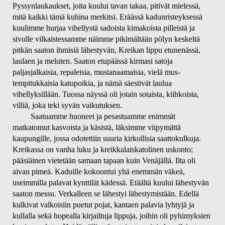
Pyssynlaukaukset, joita kuului tavan takaa, pitivät mielessä,
mitä kaikki tämä kuhina merkitsi. Eräässä kadunristeyksessä
kuulimme hurjaa vihellystä sadoista kimakoista pilleistä ja
sivulle vilkaistessamme näimme pikimältään pölyn keskeltä
pitkän saaton ihmisiä lähestyvän, Kreikan lippu etunenässä,
laulaen ja meluten. Saaton etupäässä kirmasi satoja
paljasjalkaisia, repaleisia, mustanaamaisia, vielä mus-
tempitukkaisia katupoikia, ja nämä säestivät laulua
vihellyksillään. Tuossa näyssä oli jotain sotaista, kiihkoista,
villiä, joka teki syvän vaikutuksen.
Saatuamme huoneet ja pesastuamme enimmät
matkatomut kasvoista ja käsistä, läksimme viipymättä
kaupungille, jossa odotettiin suuria kirkollisia saattokulkuja.
Kreikassa on vanha luku ja kreikkalaiskatolinen uskonto;
pääsiäinen vietetään samaan tapaan kuin Venäjällä. Ilta oli
aivan pimeä. Kaduille kokoontui yhä enemmän väkeä,
useimmilla palavat kynttilät kädessä. Etäältä kuului lähestyvän
saaton messu. Verkalleen se lähestyi lähestymistään. Edellä
kulkivat valkoisiin puetut pojat, kantaen palavia lyhtyjä ja
kullalla sekä hopealla kirjailtuja lippuja, joihin oli pyhimyksien