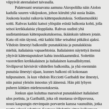
viipyivät ateenalaiset taivasalla.
Palatessani seuraavana aamuna Akropoliilta näin Aiolon
kadulla suuren väkijoukon, johon kiiruhti yhä uusia lisään.
Joukosta kuului raikuvia kättenpaukutuksia. Sotilasmusiikki
soitti. Rahvas kaikki katsoi ylöspäin erästä balkonia kohti, jolla
seisoi kreikkalaisia ylioppilaita. Rahvas uudisti yhä
uudistamistaan kättenpaukutuksensa, ikäänkuin tahtoen jotain.
Katu oli niin täynnä, että kaikki liike seisahtui pitkäksi ajaksi.
Vihdoin ilmestyi balkonille punatakkisia ja punalakkisia
miehiä, italialaisia vapaaehtoisia. Italialaisten näytettyä itsensä
yltyivät kättentaputukset kahta innokkaammiksi. Soitettiin
vuorotellen kreikkalainen ja italialainen kansallishymni.
Sivilipuvut hävisivät vähitellen balkonilta, ja yhä enemmän
punaisia ilmestyi sijaan, kunnes balkoni oli kokonaan
tulipunainen. Ja kun vihdoin Ricciotti Garibaldi itse ilmestyi,
niin paisui yleisön innostus yli äänensä. Hän piti lyhyen
puheen kiittäen mielenosotuksesta.
Jonkun ajan kuluttua marssivat punatakkiset italialaiset
ulos portista, ja Garibaldi, joka oli mustassa sivilipuvussa,
nousi kaupungin etevimpain porvarein kanssa vaunuihin, jotka