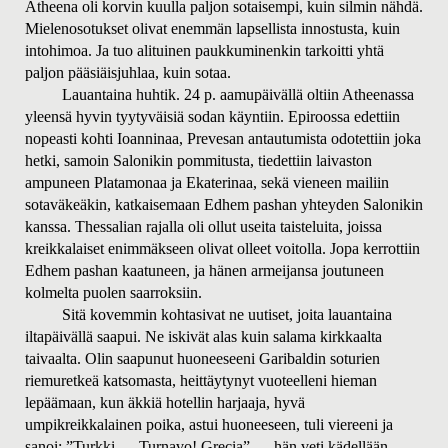
Atheena oli korvin kuulla paljon sotaisempi, kuin silmin nähdä.
Mielenosotukset olivat enemmän lapsellista innostusta, kuin
intohimoa. Ja tuo alituinen paukkuminenkin tarkoitti yhtä
paljon pääsiäisjuhlaa, kuin sotaa.
Lauantaina huhtik. 24 p. aamupäivällä oltiin Atheenassa
yleensä hyvin tyytyväisiä sodan käyntiin. Epiroossa edettiin
nopeasti kohti Ioanninaa, Prevesan antautumista odotettiin joka
hetki, samoin Salonikin pommitusta, tiedettiin laivaston
ampuneen Platamonaa ja Ekaterinaa, sekä vieneen mailiin
sotaväkeäkin, katkaisemaan Edhem pashan yhteyden Salonikin
kanssa. Thessalian rajalla oli ollut useita taisteluita, joissa
kreikkalaiset enimmäkseen olivat olleet voitolla. Jopa kerrottiin
Edhem pashan kaatuneen, ja hänen armeijansa joutuneen
kolmelta puolen saarroksiin.
Sitä kovemmin kohtasivat ne uutiset, joita lauantaina
iltapäivällä saapui. Ne iskivät alas kuin salama kirkkaalta
taivaalta.
Olin saapunut huoneeseeni Garibaldin soturien
riemuretkeä katsomasta, heittäytynyt vuoteelleni hieman
lepäämaan, kun äkkiä hotellin harjaaja, hyvä
umpikreikkalainen poika, astui huoneeseen, tuli viereeni ja
sanoi: ”Turkki — Turnavo! Grecia” … hän veti kädellään