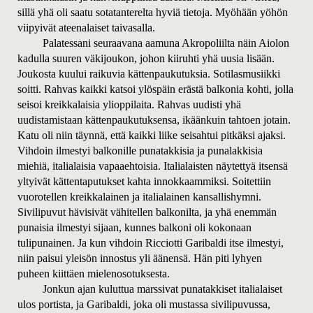
sillä yhä oli saatu sotatanterelta hyviä tietoja. Myöhään yöhön
viipyivät ateenalaiset taivasalla.
Palatessani seuraavana aamuna Akropoliilta näin Aiolon
kadulla suuren väkijoukon, johon kiiruhti yhä uusia lisään.
Joukosta kuului raikuvia kättenpaukutuksia. Sotilasmusiikki
soitti. Rahvas kaikki katsoi ylöspäin erästä balkonia kohti, jolla
seisoi kreikkalaisia ylioppilaita. Rahvas uudisti yhä
uudistamistaan kättenpaukutuksensa, ikäänkuin tahtoen jotain.
Katu oli niin täynnä, että kaikki liike seisahtui pitkäksi ajaksi.
Vihdoin ilmestyi balkonille punatakkisia ja punalakkisia
miehiä, italialaisia vapaaehtoisia. Italialaisten näytettyä itsensä
yltyivät kättentaputukset kahta innokkaammiksi. Soitettiin
vuorotellen kreikkalainen ja italialainen kansallishymni.
Sivilipuvut hävisivät vähitellen balkonilta, ja yhä enemmän
punaisia ilmestyi sijaan, kunnes balkoni oli kokonaan
tulipunainen. Ja kun vihdoin Ricciotti Garibaldi itse ilmestyi,
niin paisui yleisön innostus yli äänensä. Hän piti lyhyen
puheen kiittäen mielenosotuksesta.
Jonkun ajan kuluttua marssivat punatakkiset italialaiset
ulos portista, ja Garibaldi, joka oli mustassa sivilipuvussa,