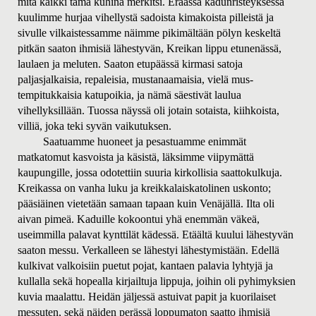
mitä kaikki tämä kuhina merkitsi. Eräässä kadunristeyksessä
kuulimme hurjaa vihellystä sadoista kimakoista pilleistä ja
sivulle vilkaistessamme näimme pikimältään pölyn keskeltä
pitkän saaton ihmisiä lähestyvän, Kreikan lippu etunenässä,
laulaen ja meluten. Saaton etupäässä kirmasi satoja
paljasjalkaisia, repaleisia, mustanaamaisia, vielä mus-
tempitukkaisia katupoikia, ja nämä säestivät laulua
vihellyksillään. Tuossa näyssä oli jotain sotaista, kiihkoista,
villiä, joka teki syvän vaikutuksen.
Saatuamme huoneet ja pesastuamme enimmät
matkatomut kasvoista ja käsistä, läksimme viipymättä
kaupungille, jossa odotettiin suuria kirkollisia saattokulkuja.
Kreikassa on vanha luku ja kreikkalaiskatolinen uskonto;
pääsiäinen vietetään samaan tapaan kuin Venäjällä. Ilta oli
aivan pimeä. Kaduille kokoontui yhä enemmän väkeä,
useimmilla palavat kynttilät kädessä. Etäältä kuului lähestyvän
saaton messu. Verkalleen se lähestyi lähestymistään. Edellä
kulkivat valkoisiin puetut pojat, kantaen palavia lyhtyjä ja
kullalla sekä hopealla kirjailtuja lippuja, joihin oli pyhimyksien
kuvia maalattu. Heidän jäljessä astuivat papit ja kuorilaiset
messuten, sekä näiden perässä loppumaton saatto ihmisiä