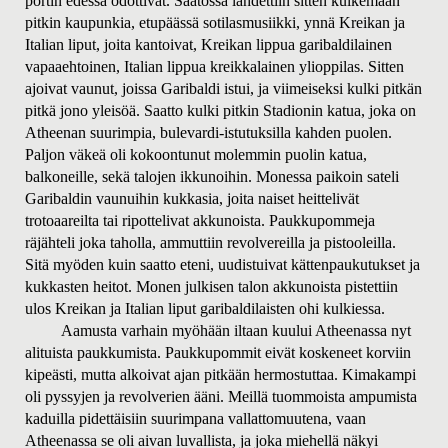
portin edessä odottivat. Saatossa lähdettiin sitten kulkemaan
pitkin kaupunkia, etupäässä sotilasmusiikki, ynnä Kreikan ja
Italian liput, joita kantoivat, Kreikan lippua garibaldilainen
vapaaehtoinen, Italian lippua kreikkalainen ylioppilas. Sitten
ajoivat vaunut, joissa Garibaldi istui, ja viimeiseksi kulki pitkän
pitkä jono yleisöä. Saatto kulki pitkin Stadionin katua, joka on
Atheenan suurimpia, bulevardi-istutuksilla kahden puolen.
Paljon väkeä oli kokoontunut molemmin puolin katua,
balkoneille, sekä talojen ikkunoihin. Monessa paikoin sateli
Garibaldin vaunuihin kukkasia, joita naiset heittelivät
trotoaareilta tai ripottelivat akkunoista. Paukkupommeja
räjähteli joka taholla, ammuttiin revolvereilla ja pistooleilla.
Sitä myöden kuin saatto eteni, uudistuivat kättenpaukutukset ja
kukkasten heitot. Monen julkisen talon akkunoista pistettiin
ulos Kreikan ja Italian liput garibaldilaisten ohi kulkiessa.
Aamusta varhain myöhään iltaan kuului Atheenassa nyt
alituista paukkumista. Paukkupommit eivät koskeneet korviin
kipeästi, mutta alkoivat ajan pitkään hermostuttaa. Kimakampi
oli pyssyjen ja revolverien ääni. Meillä tuommoista ampumista
kaduilla pidettäisiin suurimpana vallattomuutena, vaan
Atheenassa se oli aivan luvallista, ja joka miehellä näkyi