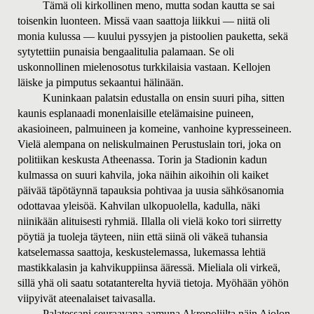
Tämä oli kirkollinen meno, mutta sodan kautta se sai
toisenkin luonteen. Missä vaan saattoja liikkui — niitä oli
monia kulussa — kuului pyssyjen ja pistoolien pauketta, sekä
sytytettiin punaisia bengaalitulia palamaan.
Se oli
uskonnollinen mielenosotus turkkilaisia vastaan. Kellojen
läiske ja pimputus sekaantui hälinään.
Kuninkaan palatsin edustalla on ensin suuri piha, sitten
kaunis esplanaadi monenlaisille etelämaisine puineen,
akasioineen, palmuineen ja komeine, vanhoine kypresseineen.
Vielä alempana on neliskulmainen Perustuslain tori, joka on
politiikan keskusta Atheenassa. Torin ja Stadionin kadun
kulmassa on suuri kahvila, joka näihin aikoihin oli kaiket
päivää täpötäynnä tapauksia pohtivaa ja uusia sähkösanomia
odottavaa yleisöä. Kahvilan ulkopuolella, kadulla, näki
niinikään alituisesti ryhmiä. Illalla oli vielä koko tori siirretty
pöytiä ja tuoleja täyteen, niin että siinä oli väkeä tuhansia
katselemassa saattoja, keskustelemassa, lukemassa lehtiä
mastikkalasin ja kahvikuppiinsa ääressä. Mieliala oli virkeä,
sillä yhä oli saatu sotatanterelta hyviä tietoja. Myöhään yöhön
viipyivät ateenalaiset taivasalla.
Palatessani seuraavana aamuna Akropoliilta näin Aiolon