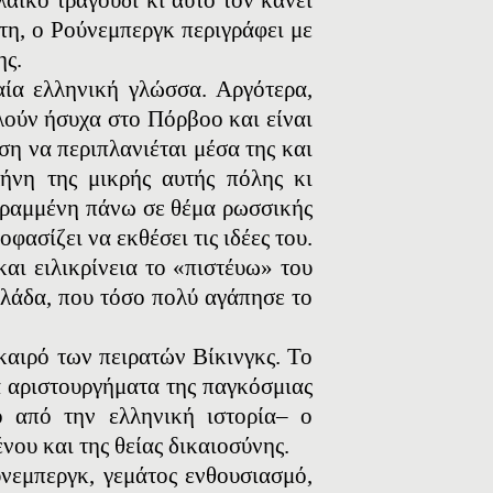
τη, ο Ρούνεμπεργκ περιγράφει με
ης.
αία ελληνική γλώσσα. Αργότερα,
υλούν ήσυχα στο Πόρβοο και είναι
ση να περιπλανιέται μέσα της και
λήνη της μικρής αυτής πόλης κι
 γραμμένη πάνω σε θέμα ρωσσικής
ασίζει να εκθέσει τις ιδέες του.
και ειλικρίνεια το «πιστέυω» του
Eλλάδα, που τόσο πολύ αγάπησε το
καιρό των πειρατών Bίκινγκς. Το
α αριστουργήματα της παγκόσμιας
ο από την ελληνική ιστορία– ο
ου και της θείας δικαιοσύνης.
ύνεμπεργκ, γεμάτος ενθουσιασμό,