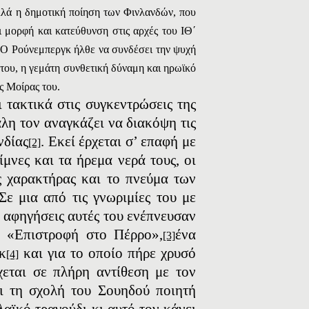
Αλλά η δημοτική ποίηση των Φινλανδών, που
ει μορφή και κατεύθυνση στις αρχές του
I
Θ΄
Ο Ρούνεμπεργκ ήλθε να συνδέσει την ψυχή
 του, η γεμάτη συνθετική δύναμη και ηρωϊκό
ης
M
οίρας του.
 τακτικά στις συγκεντρώσεις της
άλη τον αναγκάζει να διακόψη τις
νδίας
. Εκεί έρχεται σ’ επαφή με
[2]
μνες και τα ήρεμα νερά τους, οι
ς χαρακτήρας και το πνεύμα των
ε μια από τις γνωριμίες του με
ι αφηγήσεις αυτές του ενέπνευσαν
η «Eπιστροφή στο Πέρρο»,
ένα
[3]
κ
και για το οποίο πήρε χρυσό
[4]
χεται σε πλήρη αντίθεση με τον
ει τη σχολή του Σουηδού ποιητή
λαϊκό τραγούδι κι αυτό τον κάνει