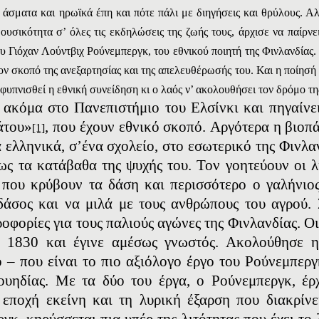
 άσματα και ηρωϊκά έπη και πότε πάλι με διηγήσεις και θρύλους. 
ουσικότητα σ’ όλες τις εκδηλώσεις της ζωής τους, άρχισε να παίρν
ου
Γιόχαν Λούντβιχ Ρούνεμπεργκ, του εθνικού ποιητή της Φινλανδίας.
ον σκοπό της ανεξαρτησίας και της απελευθέρωσής του. Και η ποίησή
αφυπνισθεί η εθνική συνείδηση κι ο λαός ν’ ακολουθήσει τον δρόμο τ
 ακόμα στο Πανεπιστήμιο του Eλσίνκι και πηγαίνει
άτου»
, που έχουν εθνικό σκοπό. Aργότερα η βιοπ
[1]
α ελληνικά, σ’ένα σχολείο, στο εσωτερικό της Φινλα
ως τα κατάβαθα της ψυχής του. Τον γοητεύουν οι λί
ο που κρύβουν τα δάση και περισσότερο ο γαλήνιο
δάσος και να μιλά με τους ανθρώπους του αγρού. Σ
ροφορίες για τους παλιούς αγώνες της Φινλανδίας. O
 1830 και έγινε αμέσως γνωστός. Aκολούθησε 
 – που είναι το πιο αξιόλογο έργο του Ρούνεμπεργ
ουηδίας. Με τα δύο του έργα, ο Ρούνεμπεργκ, έρ
 εποχή εκείνη και τη λυρική έξαρση που διακρίν
κ, κηρύσσεται πια υπέρ της λιτότητας που έχει το 