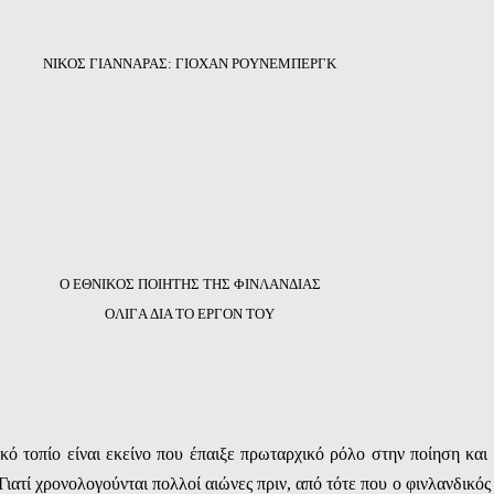
NIKO
Σ Γ
IANNAPA
Σ:
ΓIOXAN PΟYNEMΠEPΓK
O EΘNIKOΣ ΠOIHTHΣ THΣ ΦINΛANΔIAΣ
OΛIΓA ΔIA TO EPΓON TOY
ό τοπίο είναι εκείνο που έπαιξε πρωταρχικό ρόλο στην ποίηση και 
Γιατί χρονολογούνται πολλοί αιώνες πριν, από τότε που ο φινλανδικός