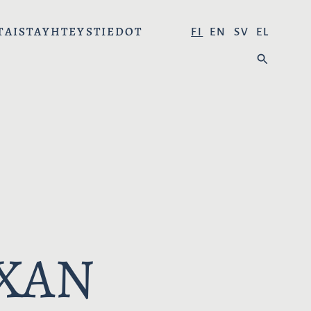
TAISTA
YHTEYSTIEDOT
V
FI
EN
SV
EL
A
H
L
A
I
E
T
:
S
E
K
I
E
L
I
OXAN
: