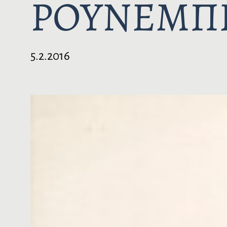
PΟYNEMΠ
5.2.2016