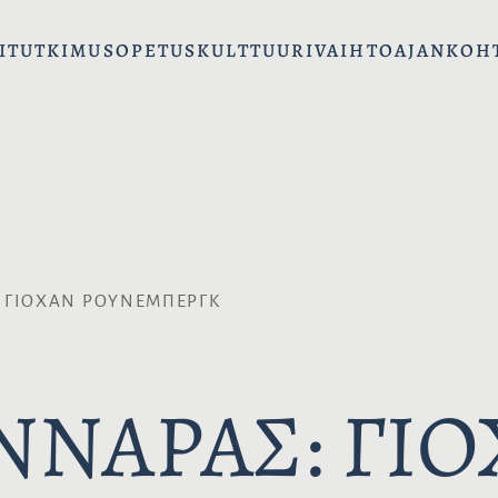
I
TUTKIMUS
OPETUS
KULTTUURIVAIHTO
AJANKOH
: ΓIOXAN PΟYNEMΠEPΓK
NNAPAΣ: ΓI