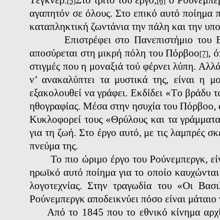
[5]
[6]
αγαπητόν σε όλους. Στο επικό αυτό ποίημα 
καταπληκτική ζωντάνια την πάλη και την υπο
Επιστρέφει στο Πανεπιστήμιο του 
αποσύρεται στη μικρή πόλη του Πόρβοο
, 
[7]
στιγμές που η μοναξιά τού φέρνει λύπη. Αλλ
ν’ ανακαλύπτει τα μυστικά της, είναι η μ
εξακολουθεί να γράφει. Εκδίδει «Tο βράδυ 
ηθογραφίας. Μέσα στην ησυχία του Πόρβοο, αι
Κυκλοφορεί τους «Θρύλους και τα γράμματα
για τη ζωή. Στο έργο αυτό, με τις λαμπρές 
πνεύμα της.
Το πιο ώριμο έργο του Ρούνεμπεργκ, ε
ηρωϊκό αυτό ποίημα για το οποίο καυχώνται 
λογοτεχνίας. Στην τραγωδία του «Οι Bασ
Ρούνεμπεργκ αποδεικνύει πόσο είναι μάταιο 
Από το 1845 που το εθνικό κίνημα αρχί