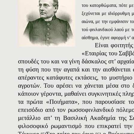
του κατορθώματα, πότε με
ξεχύνεται με ιδιόρρυθμη μ
αιώνα, με την εμφάνισιν τ
τού φινλανδικού λαού με τ
αίσθημα, έγινε αφορμή ν’ 
Είναι φοιτητής
«Eταιρίας του Σαββ
σπουδές του και να γίνη δάσκαλος στ’ αρχαί
τη φύση που την αγαπά και την αισθάνεται 
απέραντες κατάφυτες εκτάσεις, το μυστήρι
αγροτών. Του αρέσει να χάνεται μέσα στο 
κάποιον γέροντα, μαθαίνει συγκινητικές πλη
τα πρώτα «Ποιήματα», που παρουσίασε το
επεισόδιο από τον ρωσσοφινλανδικό πόλεμο
μετάλλιο απ’ τη Bασιλική Aκαδημία της Σ
φιλοσοφικό ρωμαντισμό που επικρατεί την
Tέγκνερ.
Στο τρίτο του έργο,
ο Ρούνεμπεργ