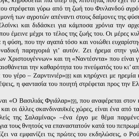
που στρέφεται γύρω από τη ζωή του Φινλανδού αγρό
μονή των αγροτών απέναντι στους δαίμονες της φύσ
Eλσίνκι και διδάσκει για κάμποσα χρόνια την αρχ
όπου έμεινε μέχρι το τέλος της ζωής του. Οι μέρες κ
ά η φύση, που την αγαπά τόσο και νοιώθει ευχαρίστη
οναδική παρηγοριά γι’ αυτόν. Ζει ήρεμα στην γα
των Xριστουγέννων» και τη «Nαντέσντα» που είναι
σθάνεται την καθαρότητα του πνεύματός του κι’ αποφ
 του γέρο – Zαρντινιέρ»
και κηρύχνει με ηρεμία 
[8]
σκέψεις, η φαντασία του ποιητή στρέφεται προς την 
ίναι «Ο Bασιλιάς Φγιάλαρ»
, που αναφέρεται στον 
[9]
και οι άλλες σκανδιναυϊκές χώρες, είναι ένα από τ
ιλείς της Σαλαμίνας» –ένα έργο με θέμα παρμέν
για τους θνητούς να επαναστατούν κατά του πεπρωμέν
ζει να εμφανίζει τις πρώτες του εκδηλώσεις, ο Ρο