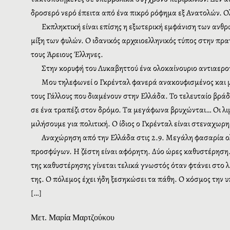
δροσερό νερό έπειτα από ένα πικρό ρόφημα εξ Ανατολών. Ο
Εκπληκτική είναι επίσης η εξωτερική εμφάνιση των ανθρ
μίξη των φυλών. Ο ιδανικός αρχαιοελληνικός τύπος στην πρα
τους Άρειους Έλληνες.
Στην κορυφή του Λυκαβηττού ένα ολοκαίνουριο αντιαερο
Μου τηλεφωνεί ο Γκρένταλ φανερά ανακουφισμένος και μο
τους Γάλλους που διαμένουν στην Ελλάδα. Το τελευταίο βράδ
σε ένα τραπέζι στον δρόμο. Τα μεγάφωνα βρυχώνται… Οι λιμ
μιλήσουμε για πολιτική. Ο ίδιος ο Γκρένταλ είναι στεναχωρ
Αναχώρηση από την Ελλάδα στις 2.9. Μεγάλη φασαρία ολό
προσφύγων. Η ζέστη είναι αφόρητη. Δύο ώρες καθυστέρηση. 
της καθυστέρησης γίνεται τελικά γνωστός όταν φτάνει στο λ
της. Ο πόλεμος έχει ήδη ξεσηκώσει τα πάθη. Ο κόσμος την 
[…]
Μετ. Μαρία Μαρτζούκου