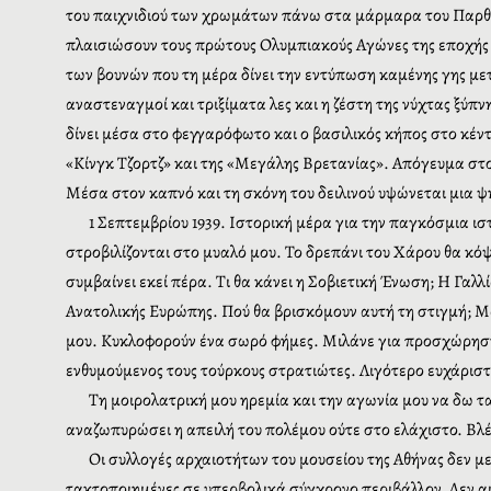
του παιχνιδιού των χρωμάτων πάνω στα μάρμαρα του Παρθε
πλαισιώσουν τους πρώτους Ολυμπιακούς Αγώνες της εποχής
των βουνών που τη μέρα δίνει την εντύπωση καμένης γης μ
αναστεναγμοί και τριξίματα λες και η ζέστη της νύχτας ξύπν
δίνει μέσα στο φεγγαρόφωτο και ο βασιλικός κήπος στο κέν
«Κίνγκ Τζορτζ» και της «Μεγάλης Βρετανίας». Απόγευμα στο
Μέσα στον καπνό και τη σκόνη του δειλινού υψώνεται μια ψ
1 Σεπτεμβρίου 1939. Ιστορική μέρα για την παγκόσμια 
στροβιλίζονται στο μυαλό μου. Το δρεπάνι του Χάρου θα κόψ
συμβαίνει εκεί πέρα. Τι θα κάνει η Σοβιετική Ένωση; Η Γα
Ανατολικής Ευρώπης. Πού θα βρισκόμουν αυτή τη στιγμή; Μ
μου. Κυκλοφορούν ένα σωρό φήμες. Μιλάνε για προσχώρηση
ενθυμούμενος τους τούρκους στρατιώτες. Λιγότερο ευχάριστ
Τη μοιρολατρική μου ηρεμία και την αγωνία μου να δω τ
αναζωπυρώσει η απειλή του πολέμου ούτε στο ελάχιστο. Βλέ
Οι συλλογές αρχαιοτήτων του μουσείου της Αθήνας δεν μ
τακτοποιημένες σε υπερβολικά σύγχρονο περιβάλλον. Δεν αι