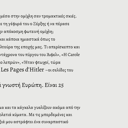
μέσα στην ομίχλη σαν τρομακτικές σκιές.
ε τη γέφυρά του ο Ξέρξης ή να πέρασε
την απόκοσμη φωτεινή ομίχλη;
και κάποια ημιαστικά όπως το
υλτούρα της εποχής μας. Τι απερίσκεπτο και
ηντάχρονα του πύργου του Άιφελ», «Η
Carole
ριο λεπρών», «Ήταν φτωχοί, τώρα
Les
Pages
d
’
Hitler
:
–οι σελίδες του
ά γνωστή Ευρώπη. Είναι 25
ωμα και τα κάγκελα γυαλίζουν ακόμα από την
βιολετιά κύματα. Με τις μπερδεμένες και
εξιά μου αστράφτει ένα συναρπαστικό