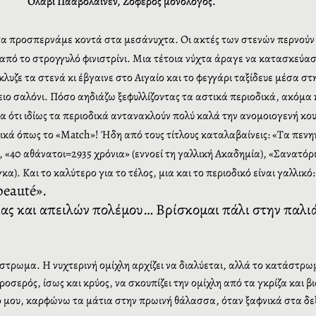
Όλαβι Πάαβολάινεν, Ζοφερός μονόλογος.
 τα προσπερνάμε κοντά στα μεσάνυχτα. Οι ακτές των στενών περνούν 
από το στρογγυλό φινιστρίνι. Μια τέτοια νύχτα άραγε να κατασκεύασ
υζε τα στενά κι έβγαινε στο Αιγαίο και το φεγγάρι ταξίδευε μέσα σ
ιο σαλόνι. Πόσο αηδιάζω ξεφυλλίζοντας τα αστικά περιοδικά, ακόμα 
εια ότι ιδίως τα περιοδικά αντανακλούν πολύ καλά την ανομοιογενή κο
ικά όπως το «
Match
»! Ήδη από τους τίτλους καταλαβαίνεις: «Τα πεν
, «40 αθάνατοι=2935 χρόνια» (εννοεί τη γαλλική Ακαδημία), «Σανατό
α). Και το καλύτερο για το τέλος, μια και το περιοδικό είναι γαλλικό
beaut
é».
ας και απειλών πολέμου… Βρίσκομαι πάλι στην παλι
άστρωμα. Η νυχτερινή ομίχλη αρχίζει να διαλύεται, αλλά το κατάστρ
δροσερός, ίσως και κρύος, να σκουπίζει την ομίχλη από τα γκρίζα και 
ό μου, καρφώνω τα μάτια στην πρωινή θάλασσα, όταν ξαφνικά στα δ