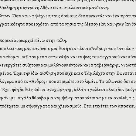
λόκληρη η σύγχρονη Αθήνα είναι απελπιστικά μονότονη.
ώπων. Όσο και να ψάχνεις τους δρόμους δεν συναντάς κανένα πρότυπο
γματικότητα προερχόταν από τα νησιά της Μεσογείου και ήταν ξανθός.
πορικό κυριαρχεί πάνω στην πόλη.
υ λέει πως μου κανόνισε μια θέση στο πλοίο «Άνδρος» που έστειλε η 
υ κάθομαι μαζί του μέσα στην κάψα και το φως του φεγγαριού και πί
ενεργάτες συζητούν και μαλώνουν έντονα και ο ταβερνιάρης, γνωστός
ημένος. Έχει την ίδια αίσθηση που είχε και ο Τάμιλέχτο στην Κωνσταν
γυρα από το «Άνδρος» που περιμένει στο λιμάνι. Το τελωνείο δεν εν
Έχει ήδη δοθεί η άδεια αναχώρησης, αλλά το γαλλικό πλοίο δεν φεύγ
ιμάνι με μεγάλο θόρυβο μια κομψή αριστοκράτισσα με τα σκυλιά, τις 
υποδέχεται με σφυρίγματα και χλευασμούς. Στις ετικέτες των αποσκε