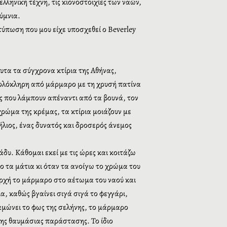
ελληνική τέχνη, τις κιονοστοιχίες των ναών,
ύμνια.
τύπωση που μου είχε υποσχεθεί ο Beverley
λυτα τα σύγχρονα κτίρια της Αθήνας,
εί ολόκληρη από μάρμαρο με τη χρυσή πατίνα
ς που λάμπουν απέναντι από τα βουνά, τον
ρώμα της κρέμας, τα κτίρια μοιάζουν με
λιος, ένας δυνατός και δροσερός άνεμος
δυ. Κάθομαι εκεί με τις ώρες και κοιτάζω
ο τα μάτια κι όταν τα ανοίγω το χρώμα του
αρχή το μάρμαρο στο αέτωμα του ναού και
ια, καθώς βγαίνει σιγά σιγά το φεγγάρι,
ναμώνει το φως της σελήνης, το μάρμαρο
 της θαυμάσιας παράστασης. Το ίδιο