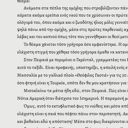
θέαμα:
Ανάμεσα στα πέπλα της ομίχλης που στροβιλίζονταν πάν
αόρατα ακόμα ερείπια ενός ναού που τα χρύσωναν οι πρώτες
ολόγυρά του, όπου ακόμα και ο ζωοδότης ήλιος μόλις γεννιέτ
ψηλά πάνω από την ομίχλη, μέσα στις πρώτες παρθενικές αχτ
λάβας και του καπνού
όπως τότε που γεννήθηκαν οι θεοί
μετ
Το θέαμα χάνεται τόσο γρήγορα όσο εμφανίστηκε. Η ομίχ
ελάχιστη στιγμή
που χάθηκε τόσο γρήγορα
έμαθα να κατανο
Στον Πειραιά με περιμένει ο Γκρένταλ, γραμματέας του Ε
αυτό το ταξίδι. Είναι προφανής, υποστηρίζει, η απειλή ενό
Μασσαλία με το γαλλικό πλοίο «Θεόφιλος Γκοτιέ» για τις 30
όσο φτηνή είναι η Τουρκία, οπότε δεν θα μου κρατήσουν για 
Μισοκλείνω τα μάτια ήδη εδώ, στον Πειραιά. Πώς είναι δ
Νότια Αμερική όταν διέσχισα τον Ισημερινό. Η παραμονή μ
Όμως, αυτό το εκτυφλωτικό φως το νιώθεις και μέσα από
ελάχιστη είναι η σκιά που πέφτει πάνω στον περιπατητή. Α
και βαθαίνει εδώ η απόσταση! Μέσα στο φως διακρίνονται 