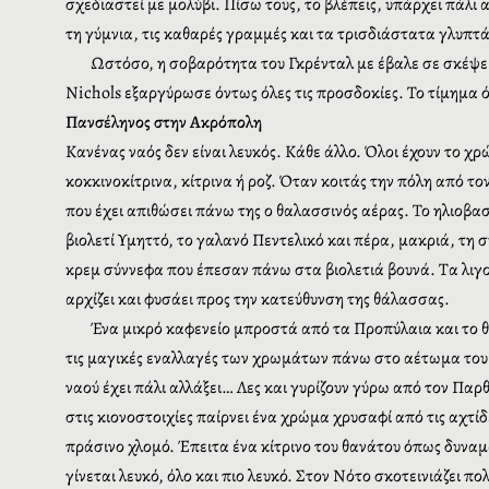
σχεδιαστεί με μολύβι. Πίσω τους, το βλέπεις, υπάρχει πάλι 
τη γύμνια, τις καθαρές γραμμές και τα τρισδιάστατα γλυπτά
Ωστόσο, η σοβαρότητα του Γκρένταλ
με έβαλε σε σκέψει
Nichols
εξαργύρωσε όντως όλες τις προσδοκίες. Το τίμημα 
Πανσέληνος στην Ακρόπολη
Κανένας ναός δεν είναι λευκός. Κάθε άλλο. Όλοι έχουν το χ
κοκκινοκίτρινα, κίτρινα ή ροζ. Όταν κοιτάς την πόλη από τ
που έχει απιθώσει πάνω της ο θαλασσινός αέρας. Το ηλιοβ
βιολετί Υμηττό, το γαλανό Πεντελικό και πέρα, μακριά, τη
κρεμ σύννεφα που έπεσαν πάνω στα βιολετιά βουνά. Τα λιγο
αρχίζει και φυσάει προς την κατεύθυνση της θάλασσας.
Ένα μικρό καφενείο μπροστά από τα Προπύλαια και το θέ
τις μαγικές εναλλαγές των χρωμάτων πάνω στο αέτωμα του Π
ναού έχει πάλι αλλάξει… Λες και γυρίζουν γύρω από τον Πα
στις κιονοστοιχίες παίρνει ένα χρώμα χρυσαφί από τις αχτίδε
πράσινο χλομό. Έπειτα ένα κίτρινο του θανάτου όπως δυναμώ
γίνεται λευκό, όλο και πιο λευκό. Στον Νότο σκοτεινιάζει 