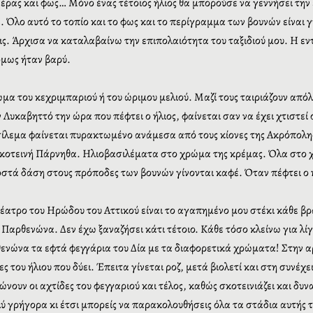
αέρας και φως… Μόνο ένας τέτοιος ήλιος θα μπορούσε να γεννήσει την 
. Όλο αυτό το τοπίο και το φως και το περίγραμμα των βουνών είναι γ
ς. Άρχισα να καταλαβαίνω την επιπολαιότητα του ταξιδιού μου. Η εν
όμως ήταν βαρύ.
ρώμα του κεχριμπαριού ή του ώριμου μελιού. Μαζί τους ταιριάζουν από
ον Λυκαβηττό την ώρα που πέφτει ο ήλιος, φαίνεται σαν να έχει χτιστ
ασίλεμα φαίνεται πυρακτωμένο ανάμεσα από τους κίονες της Ακρόπολη
 σκοτεινή Πάρνηθα. Ηλιοβασιλέματα στο χρώμα της κρέμας. Όλα στο χ
στά δάση στους πρόποδες των βουνών γίνονται καφέ. Όταν πέφτει ο ή
ατρο του Ηρώδου του Αττικού είναι το αγαπημένο μου στέκι κάθε βρά
αρθενώνα. Δεν έχω ξαναζήσει κάτι τέτοιο. Κάθε τόσο κλείνω για λίγ
ρθενώνα τα εφτά φεγγάρια του Δία με τα διαφορετικά χρώματα! Στην 
ς του ήλιου που δύει. Έπειτα γίνεται ροζ, μετά βιολετί και στη συνέχε
νουν οι αχτίδες του φεγγαριού και τέλος, καθώς σκοτεινιάζει και δυ
πολύ γρήγορα κι έτσι μπορείς να παρακολουθήσεις όλα τα στάδια αυτής