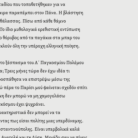
αδίου που τοποθετήθηκαν για να
φαιρα παραπέμπει στον Πάνα. Η βλάστηση
ς θάλασσας. Πίσω από κάθε θάμνο
 Το ίδιο μυθολογικά ερεθιστική εντύπωση
 ο θόρυβος από τα παγάκια στα μπαρ του
κλούν όλη την υπέροχη ελληνική ποίηση.
πό το ξέσπασμα του Α΄ Παγκοσμίου Πολέμου
; Τρεις μήνες τώρα δεν έχω ιδέα τι
ν προσπάθησα να επιστρέψω μέσω της
 πέρα το Παρίσι μού φαίνεται σχεδόν σπίτι
ήμη δεν μπορώ να μη χαμογελάσω
 κόσμου έχει ψυχράνει.
ρακτηριστικά δεν μπορεί να τα
ντας πως είσαι πολίτης μιας υπερδύναμης.
νσταντινούπολης. Είναι υπερβολικά καλά
Ανατολή και τη Δύση. Μοιάζει σαν να πίνεις