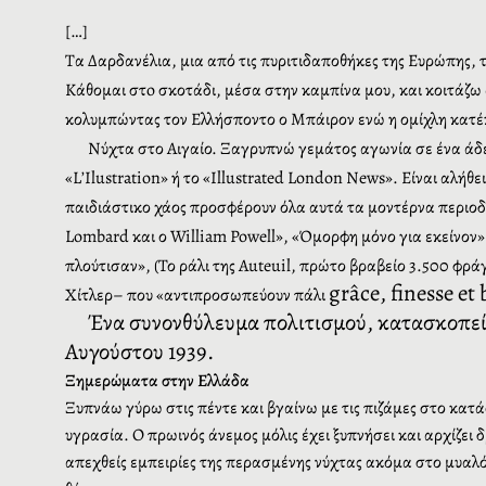
[…]
Τα Δαρδανέλια, μια από τις πυριτιδαποθήκες της Ευρώπης,
Κάθομαι στo σκοτάδι, μέσα στην καμπίνα μου, και κοιτάζω 
κολυμπώντας τον Ελλήσποντο ο Μπάιρον ενώ η ομίχλη κατέκλ
Νύχτα στο Αιγαίο. Ξαγρυπνώ γεμάτος αγωνία σε ένα άδε
«
L
’
Ilustration
» ή το «
Illustrated
London
News
». Είναι αλήθ
παιδιάστικο χάος προσφέρουν όλα αυτά τα μοντέρνα περιοδ
Lombard
και ο
William
Powell
», «Όμορφη μόνο για εκείνον»
πλούτισαν», (Το ράλι της
Auteuil
, πρώτο βραβείο 3.500 φράγκ
gr
â
ce
,
finesse
et
Χίτλερ– που «αντιπροσωπεύουν πάλι
Ένα
συνονθύλευμα
πολιτισμού, κατασκοπεί
Αυγούστου 1939.
Ξημερώματα στην Ελλάδα
Ξυπνάω γύρω στις πέντε και βγαίνω με τις πιζάμες στο κατ
υγρασία. Ο πρωινός άνεμος μόλις έχει ξυπνήσει και αρχίζει 
απεχθείς εμπειρίες της περασμένης νύχτας ακόμα στο μυαλ