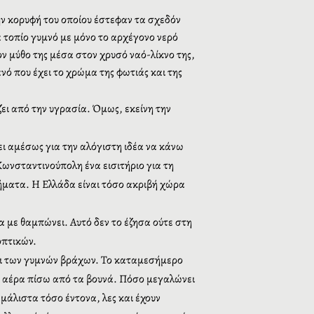
ν κορυφή του οποίου έστεφαν τα σχεδόν
α τοπίο γυμνό με μόνο το αρχέγονο νερό
ον μύθο της μέσα στον χρυσό ναό-λίκνο της,
νό που έχει το χρώμα της φωτιάς και της
ζει από την υγρασία
. Όμως, εκείνη την
νει αμέσως για την αλόγιστη ιδέα να κάνω
Κωνσταντινούπολη ένα εισιτήριο για τη
χρήματα. Η Ελλάδα είναι τόσο ακριβή χώρα
α με θαμπώνει. Αυτό δεν το έζησα ούτε στη
οπτικών.
και των γυμνών βράχων. Το καταμεσήμερο
ον αέρα πίσω από τα βουνά. Πόσο μεγαλώνει
άλιστα τόσο έντονα, λες και έχουν