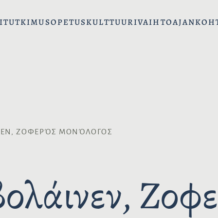
I
TUTKIMUS
OPETUS
KULTTUURIVAIHTO
AJANKOH
ΝΕΝ, ΖΟΦΕΡΌΣ ΜΟΝΌΛΟΓΟΣ
ολάινεν, Ζοφε