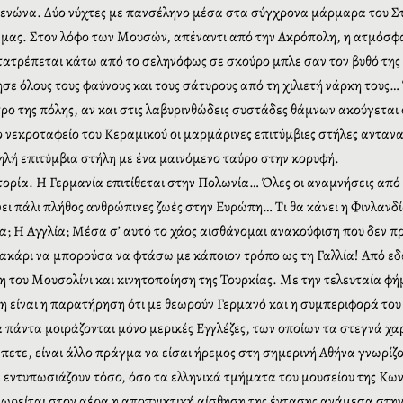
νώνα. Δύο νύχτες με πανσέληνο μέσα στα σύγχρονα μάρμαρα του Στ
 μας. Στον λόφο των Μουσών, απέναντι από την Ακρόπολη, η ατμόσ
ετατρέπεται κάτω από το σεληνόφως σε σκούρο μπλε σαν τον βυθό τη
ησε όλους τους φαύνους και τους σάτυρους από τη χιλιετή νάρκη τους…
τρο της πόλης, αν και στις λαβυρινθώδεις συστάδες θάμνων ακούγεται
 νεκροταφείο του Κεραμικού οι μαρμάρινες επιτύμβιες στήλες αντανα
ηλή επιτύμβια στήλη με ένα μαινόμενο ταύρο στην κορυφή.
ιστορία. Η Γερμανία επιτίθεται στην Πολωνία… Όλες οι αναμνήσεις α
ει πάλι πλήθος ανθρώπινες ζωές στην Ευρώπη… Τι θα κάνει η Φινλανδία
λλία; Η Αγγλία; Μέσα σ’ αυτό το χάος αισθάνομαι ανακούφιση που δε
ακάρι να μπορούσα να φτάσω με κάποιον τρόπο ως τη Γαλλία! Από εδώ
 του Μουσολίνι και κινητοποίηση της Τουρκίας. Με την τελευταία φ
η είναι η παρατήρηση ότι με θεωρούν Γερμανό και η συμπεριφορά του
α πάντα μοιράζονται μόνο μερικές Εγγλέζες, των οποίων τα στεγνά χα
πετε, είναι άλλο πράγμα να είσαι ήρεμος στη σημερινή Αθήνα γνωρίζο
ε εντυπωσιάζουν τόσο, όσο τα ελληνικά τμήματα του μουσείου της Κω
ωρείται στον αέρα η αποπνικτική αίσθηση της έντασης ανάμεσα στην 