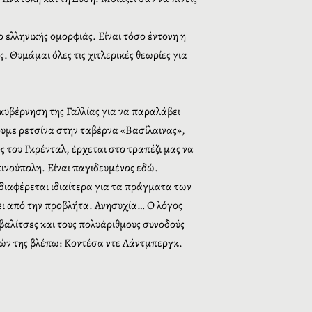
 ελληνικής ομορφιάς. Είναι τόσο έντονη η
 Θυμάμαι όλες τις χιτλερικές θεωρίες για
κυβέρνηση της Γαλλίας για να παραλάβει
νουμε ρετσίνα στην ταβέρνα «Βασίλαινας»,
 του Γκρένταλ, έρχεται στο τραπέζι μας να
τινούπολη. Είναι παγιδευμένος εδώ.
διαφέρεται ιδιαίτερα για τα πράγματα των
ει από την προβλήτα. Ανησυχία… Ο λόγος
βαλίτσες και τους πολυάριθμους συνοδούς
υών της βλέπω: Κοντέσα ντε Λάντμπεργκ.