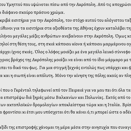
ς του Υμηττού που υψώνεται πίσω από την Ακρόπολη. Από τις αποχρώσε
ένα διάφανο σκούρο πράσινο χρώμα.
βά εισιτήρια για την Ακρόπολη, τον στόχο αυτού του αλόγιστου ταξιδ
εύθυνοι για τα εισιτήρια στα αξιοθέατα της Αθήνας έχουν καταλάβει τ
ανσελήνου μεγάλες μάζες ανθρώπων ανεβαίνουν στην Ακρόπολη. Όμως καν
ηλοί στη θέση τους, στη σκιά κάποιου κίονα ή κάποιου μαρμάρινου ογκ
άρχει ίχνος σκιάς. Όλος ο λόφος μοιάζει με ένα μεγάλο λευκό σύννεφο
γριος βράχος της Ακρόπολης μοιάζει να είναι από το ίδιο μάρμαρο με
ει το δικό του φως. Για μια στιγμή ξεχνάς εντελώς πως υπάρχει και 
 και η σιωπή είναι απόλυτη. Μόνο την κίνηση της πόλης ακούς αν πλη
 που ο Γκρένταλ τηλεφωνεί από τον Πειραιά για να μου πει ότι όλα 
να επιστρέψω διά ξηράς μέσω Βαλκανίων και Πολωνίας. Εκτός από το 
ων ακτοπλοϊκών δρομολογίων αποκλείστηκε τώρα και η Ιταλία. Βρίσκ
 φροντίσει κι έτσι μου υπόσχεται ότι θα κάνει ό,τι μπορεί ώστε ο αδ
αξίδι της επιστροφής χάνομαι τη μέρα μέσα στην ανησυχία που συναγω