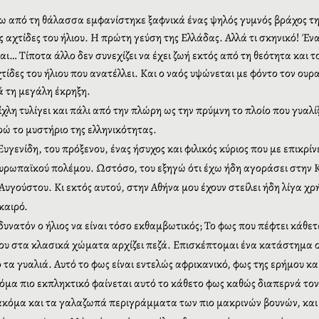
ω από τη θάλασσα εμφανίστηκε ξαφνικά ένας ψηλός γυμνός βράχος τη
 αχτίδες του ήλιου. Η πρώτη γεύση της Ελλάδας. Αλλά τι σκηνικό! Έν
αι… Τίποτα άλλο δεν συνεχίζει να έχει ζωή εκτός από τη θεότητα και τ
ίδες του ήλιου που ανατέλλει. Και ο ναός υψώνεται με φόντο τον ουρα
ά τη μεγάλη έκρηξη
.
λη τυλίγει και πάλι από την πλώρη ως την πρύμνη το πλοίο
που γυαλί
ώ το μυστήριο της ελληνικότητας.
υγενίδη, του πρόξενου, ένας ήσυχος και φιλικός κύριος που με επικρί
ς ευρωπαϊκού πολέμου. Ωστόσο, του εξηγώ ότι έχω ήδη αγοράσει στην 
 Αυγούστου. Κι εκτός αυτού, στην Αθήνα μου έχουν στείλει ήδη λίγα 
καιρό.
υνατόν ο ήλιος να είναι τόσο εκθαμβωτικός; Το φως που πέφτει κάθετ
ου στα κλασικά χώματα αρχίζει πεζά. Επισκέπτομαι ένα κατάστημα 
 τα γυαλιά. Αυτό το φως είναι εντελώς αφρικανικό, φως της ερήμου 
κόμα πιο εκπληκτικό φαίνεται αυτό το κάθετο φως καθώς διαπερνά τ
ακόμα και τα γαλαζωπά περιγράμματα των πιο μακρινών βουνών, και μ