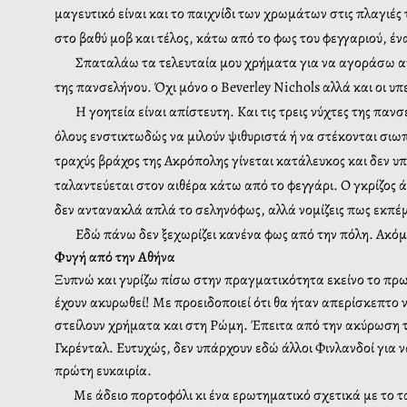
μαγευτικό είναι και το παιχνίδι των χρωμάτων στις πλαγιέ
στο βαθύ μοβ και τέλος, κάτω από το φως του φεγγαριού, 
Σπαταλάω τα τελευταία μου χρήματα για να αγοράσω ακρι
της πανσελήνου. Όχι μόνο ο
Beverley
Nichols
αλλά και οι υπ
Η γοητεία είναι απίστευτη. Και τις τρεις νύχτες της π
όλους ενστικτωδώς να μιλούν ψιθυριστά ή να στέκονται σιωπ
τραχύς βράχος της Ακρόπολης γίνεται κατάλευκος και δεν υπ
ταλαντεύεται στον αιθέρα κάτω από το φεγγάρι. Ο γκρίζος ά
δεν αντανακλά απλά το σεληνόφως, αλλά νομίζεις πως εκπέμπ
Εδώ πάνω δεν ξεχωρίζει κανένα φως από την πόλη. Ακόμα
Φυγή από την Αθήνα
Ξυπνώ και γυρίζω πίσω στην πραγματικότητα εκείνο το πρωί
έχουν ακυρωθεί! Με προειδοποιεί ότι θα ήταν απερίσκεπτο 
στείλουν χρήματα και στη Ρώμη. Έπειτα από την ακύρωση τ
Γκρένταλ. Ευτυχώς, δεν υπάρχουν εδώ άλλοι Φινλανδοί για να
πρώτη ευκαιρία.
Με άδειο πορτοφόλι κι ένα ερωτηματικό σχετικά με το τ