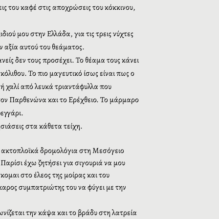
ις του καφέ στις αποχρώσεις του κόκκινου,
ιού μου στην Ελλάδα, για τις τρεις νύχτες
ην αξία αυτού του θεάματος.
είς δεν τους προσέχει. Το θέαμα τους κάνει
όλιθου. Το πιο μαγευτικό ίσως είναι πως ο
 ή χαλί από λευκά τριαντάφυλλα που
 τον Παρθενώνα και το Ερέχθειο. Το μάρμαρο
φεγγάρι.
σιάσεις στα κάθετα τείχη.
τα ακτοπλοϊκά δρομολόγια στη Μεσόγειο
Παρίσι έχω ζητήσει για σιγουριά να μου
ομαι στο έλεος της μοίρας και του
έκαρος συμπατριώτης του να φύγει με την
νίζεται την κάψα και το βράδυ στη λατρεία