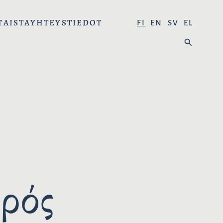
TAISTA
YHTEYSTIEDOT
V
FI
EN
SV
EL
A
H
L
A
I
E
T
:
S
E
K
I
E
L
I
ρός
: