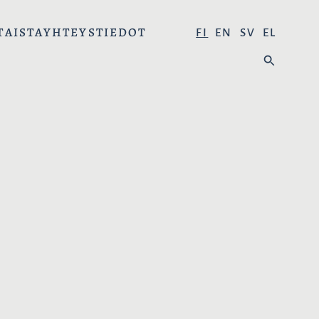
TAISTA
YHTEYSTIEDOT
V
FI
EN
SV
EL
A
H
L
A
I
E
T
:
S
E
K
I
E
L
I
: