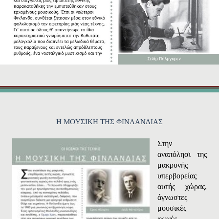
H MOYΣIKH THΣ ΦINΛANΔIAΣ
Στην
αναπόλησι της
μακρυνής
υπερβορείας
αυτής χώρας,
άγνωστες
μουσικές
φωνές