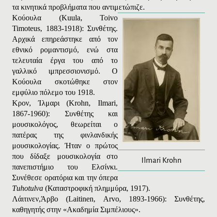
τα κινητικά προβλήματα που αντιμετώπιζε.
Κούουλα
(Kuula, Toivo
Timoteus, 1883-1918):
Συνθέτης
.
Αρχικά επηρεάστηκε από τον
εθνικό ρομαντισμό, ενώ στα
τελευταία έργα του από το
γαλλικό ιμπρεσσιονισμό. Ο
Κούουλα σκοτώθηκε στον
εμφύλιο πόλεμο του 1918.
Κρον, Ίλμαρι
(
Krohn
,
Ilmari
,
1867-1960): Συνθέτης και
μουσικολόγος, θεωρείται ο
πατέρας της φινλανδικής
μουσικολογίας. Ήταν ο πρώτος
που δίδαξε μουσικολογία στο
Ilmari Krohn
πανεπιστήμιο του Ελσίνκι.
Συνέθεσε ορατόρια και την όπερα
Τ
uhotulva
(Καταστροφική πλημμύρα, 1917).
Λάιτινεν,
Άρβο
(
Laitinen
,
Arvo
, 1893-1966): Συνθέτης,
καθηγητής στην «Ακαδημία Σιμπέλιους».