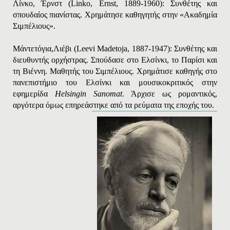
Λίνκο, Έρνστ
(
Linko
,
Erns
t
, 1889-1960): Συνθέτης και
σπουδαίος πιανίστας. Χρημάτησε καθηγητής στην «Ακαδημία
Σιμπέλιους».
Μάντετόγια,
Λιέβι
(
Leevi
Madetoja
, 1887-1947): Συνθέτης και
διευθυντής ορχήστρας. Σπούδασε στο Ελσίνκι, το Παρίσι και
τη Βιέννη. Μαθητής του Σιμπέλιους. Χρημάτισε καθηγής στο
πανεπιστήμιο του Ελσίνκι και μουσικοκριτικός στην
εφημερίδα
Helsingin
Sanomat
. Άρχισε ως ρομαντικός,
αργότερα όμως επηρεάστηκε από τα ρεύματα της εποχής του.