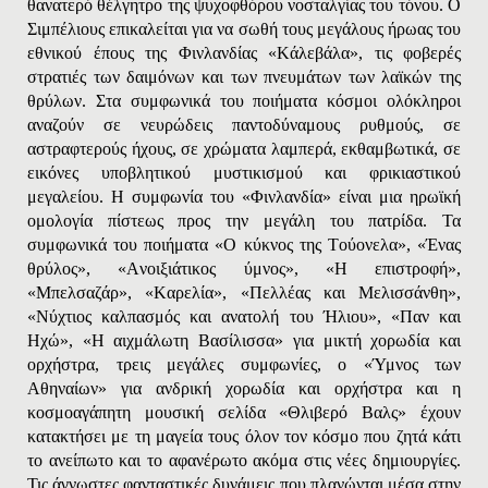
θανατερό θέλγητρο της ψυχοφθόρου νοσταλγίας του τόνου. Ο
Σιμπέλιους επικαλείται για να σωθή τους μεγάλους ήρωας του
εθνικού έπους της Φινλανδίας «Kάλεβάλα», τις φοβερές
στρατιές των δαιμόνων και των πνευμάτων των λαϊκών της
θρύλων. Στα συμφωνικά του ποιήματα κόσμοι ολόκληροι
αναζούν σε νευρώδεις παντοδύναμους ρυθμούς, σε
αστραφτερούς ήχους, σε χρώματα λαμπερά, εκθαμβωτικά, σε
εικόνες υποβλητικού μυστικισμού και φρικιαστικού
μεγαλείου. Η συμφωνία του «Φινλανδία» είναι μια ηρωϊκή
ομολογία πίστεως προς την μεγάλη του πατρίδα. Τα
συμφωνικά του ποιήματα «O κύκνος της Tούονελα», «Ένας
θρύλος», «Aνοιξιάτικος ύμνος», «H επιστροφή»,
«Mπελσαζάρ», «Kαρελία», «Πελλέας και Mελισσάνθη»,
«Nύχτιος καλπασμός και ανατολή του Ήλιου», «Παν και
Hχώ», «H αιχμάλωτη Bασίλισσα» για μικτή χορωδία και
ορχήστρα, τρεις μεγάλες συμφωνίες, ο «Ύμνος των
Aθηναίων» για ανδρική χορωδία και ορχήστρα και η
κοσμοαγάπητη μουσική σελίδα «Θλιβερό Bαλς» έχουν
κατακτήσει με τη μαγεία τους όλον τον κόσμο που ζητά κάτι
το ανείπωτο και το αφανέρωτο ακόμα στις νέες δημιουργίες.
Τις άγνωστες φανταστικές δυνάμεις που πλανώνται μέσα στην