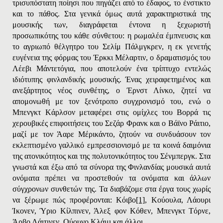
τρισυπόστατη ποίησι που πηγάζει από το έδαφος, το ένστικτο
και το πάθος. Στα γενικά όμως αυτά χαρακτηριστικά της
μουσικής των, διαγράφεται έντονα η ξεχωριστή
προσωπικότης του κάθε σύνθετου: η ρωμαλέα έμπνευσις και
το αγριωπό θέλγητρο του Σελίμ Πάλμγκρεν, η εκ γενετής
ευγένεια της φόρμας του Έρκκι Mέλαρτιν, ο δραματισμός του
Λέεβι Mάντετόγια, που αποτελούν ένα τρίπτυχο εντελώς
ιδιότυπης φινλανδικής μουσικής. Ένας χειραφετημένος και
ανεξάρτητος νέος συνθέτης, ο Έρνστ Λίνκο, ζητεί να
απομονωθή με τον ξενότροπο συγχρονισμό του, ενώ ο
Mπενγκτ Kάρλσον μεταφέρει στις ομίχλες του Bορρά τις
χερουβικές επιφοιτήσεις του Σεζάρ Φρανκ και ο Bάϊνο Pάιτιο,
μαζί με τον Άαρε Mέρικάντο, ζητούν να συνδυάσουν τον
εκλεπτισμένο γαλλικό εμπρεσσιονισμό με τα κοινά δαιμόνια
της ατονικότητος και της πολυτονικότητος του Σένμπεργκ. Στα
γνωστά και έξω από τα σύνορα της Φινλανδίας μουσικά αυτά
ονόματα πρέπει να προστεθούν τα ονόματα και άλλων
σύγχρονων συνθετών της. Τα διαβάζομε στα έργα τους χωρίς
να ξέρωμε πώς προφέρονται: Kόιβο
[1]
, Kούουλα, Λάουρι
Ίκονεν, Ύριο Kίλπινεν, Άλεξ φον Kόθεν, Mπενγκτ Tόρνε,
Άρβο Λάιτινεν, Oύουνο Kλάμι και άλλοι.