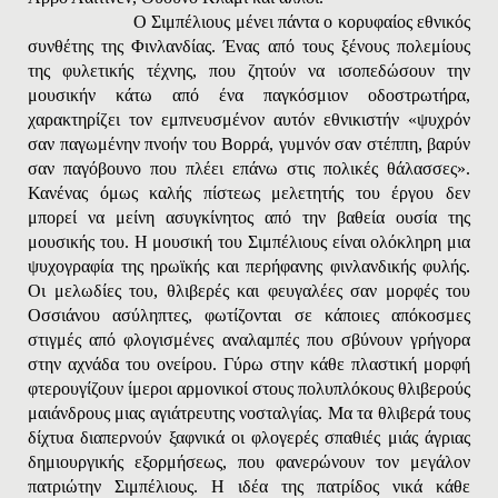
Ο Σιμπέλιους μένει πάντα ο κορυφαίος εθνικός
συνθέτης της Φινλανδίας. Ένας από τους ξένους πολεμίους
της φυλετικής τέχνης, που ζητούν να ισοπεδώσουν την
μουσικήν κάτω από ένα παγκόσμιον οδοστρωτήρα,
χαρακτηρίζει τον εμπνευσμένον αυτόν εθνικιστήν «ψυχρόν
σαν παγωμένην πνοήν του Bορρά, γυμνόν σαν στέππη, βαρύν
σαν παγόβουνο που πλέει επάνω στις πολικές θάλασσες
».
Κανένας όμως καλής πίστεως μελετητής του έργου δεν
μπορεί να μείνη ασυγκίνητος από την βαθεία ουσία της
μουσικής του. Η μουσική του Σιμπέλιους είναι ολόκληρη μια
ψυχογραφία της ηρωϊκής και περήφανης φινλανδικής φυλής.
Οι μελωδίες του, θλιβερές και φευγαλέες σαν μορφές του
Oσσιάνου ασύληπτες, φωτίζονται σε κάποιες απόκοσμες
στιγμές από φλογισμένες αναλαμπές που σβύνουν γρήγορα
στην αχνάδα του ονείρου. Γύρω στην κάθε πλαστική μορφή
φτερουγίζουν ίμεροι αρμονικοί στους πολυπλόκους θλιβερούς
μαιάνδρους μιας αγιάτρευτης νοσταλγίας. Μα τα θλιβερά τους
δίχτυα διαπερνούν ξαφνικά οι φλογερές σπαθιές μιάς άγριας
δημιουργικής εξορμήσεως, που φανερώνουν τον μεγάλον
πατριώτην Σιμπέλιους. Η ιδέα της πατρίδος νικά κάθε