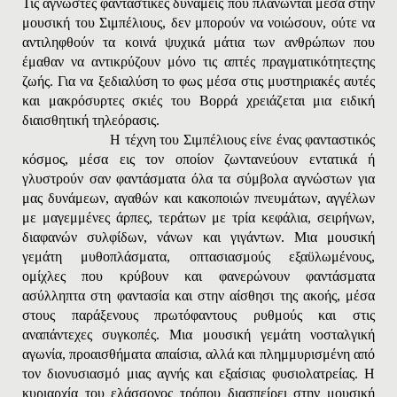
Τις άγνωστες φανταστικές δυνάμεις που πλανώνται μέσα στην
μουσική του Σιμπέλιους, δεν μπορούν να νοιώσουν, ούτε να
αντιληφθούν τα κοινά ψυχικά μάτια των ανθρώπων που
έμαθαν να αντικρύζουν μόνο τις απτές πραγματικότητεςτης
ζωής. Για να ξεδιαλύση το φως μέσα στις μυστηριακές αυτές
και μακρόσυρτες σκιές του Bορρά χρειάζεται μια ειδική
διαισθητική τηλεόρασις.
Η τέχνη του Σιμπέλιους είνε ένας φανταστικός
κόσμος, μέσα εις τον οποίον ζωντανεύουν εντατικά ή
γλυστρούν σαν φαντάσματα όλα τα σύμβολα αγνώστων για
μας δυνάμεων, αγαθών και κακοποιών πνευμάτων, αγγέλων
με μαγεμμένες άρπες, τεράτων με τρία κεφάλια, σειρήνων,
διαφανών συλφίδων, νάνων και γιγάντων. Μια μουσική
γεμάτη μυθοπλάσματα, οπτασιασμούς εξαϋλωμένους,
ομίχλες που κρύβουν και φανερώνουν φαντάσματα
ασύλληπτα στη φαντασία και στην αίσθησι της ακοής, μέσα
στους παράξενους πρωτόφαντους ρυθμούς και στις
αναπάντεχες συγκοπές. Μια μουσική γεμάτη νοσταλγική
αγωνία, προαισθήματα απαίσια, αλλά και πλημμυρισμένη από
τον διονυσιασμό μιας αγνής και εξαίσιας φυσιολατρείας. Η
κυριαρχία του ελάσσονος τρόπου διασπείρει στην μουσική