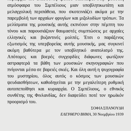
ατμόσφαιρα του Σιμπέλιους μιαν υποβλητικωτάτη και
μελαγχολική περιπάθεια, που σκοτεινιάζει ακόμα με την
παρεμβολή των αρχαίων φρυγίων και μιξολυδίων τρόπων. Τα
μελίσματα της μουσικής αυτής εκπνέουν στην πέμπτη του
τόνου και παρουσιάζουν θαυμαστές συμπτώσεις με αρχαίες
ελληνικές και βυζαντινές μολπές. Έτσι ο παράξενος
εξωτισμός της υπερβορείας αυτής μουσικής, μας συγκινεί
ακόμη βαθύτερα με τον υποβλητικό ανατολισμό της.
Απότομες και βοερές συγχορδίες διάφωνες φωτίζουν
αστραφτερά τα βάθη των μουσικών σκηνογραφιών που
πνίγονται μέσα σε βαρειές σκιές. Και όλη αυτή η ψυχογραφία
του μυστηρίου, όλος αυτός ο κόσμος των μουσικών
ψευδαισθήσεων, καθοδηγείται με την μεγαλείτερη ρυθμική
αυτοπεποίθησι και κυριαρχία. Ο Σιμπέλιους, ο εθνικός
συνθέτης της Φινλανδίας, δεν διαψεύδει ποτέ τον ηρωϊκόν
προορισμό του.
ΣOΦIA ΣΠANOYΔH
EΛEYΘEPO BHMA
, 30 Νοεμβρίου 1939