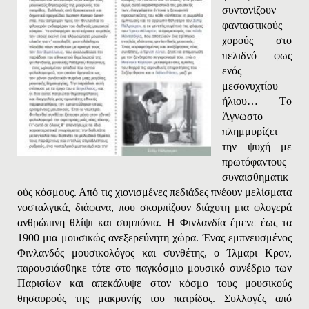
συντονίζουν
φανταστικούς
χορούς στο
πελιδνό φως
ενός
μεσονυχτίου
ήλιου… Tο
Άγνωστο
πλημμυρίζει
την ψυχή με
πρωτόφαντους
συναισθηματικ
ούς κόσμους. Από τις χιονισμένες πεδιάδες πνέουν μελίσματα
νοσταλγικά, διάφανα, που σκορπίζουν διάχυτη μια φλογερά
ανθρώπινη θλίψι και συμπόνια. H Φινλανδία έμενε έως τα
1900 μια μουσικώς ανεξερεύνητη χώρα. Ένας εμπνευσμένος
Φινλανδός μουσικολόγος και συνθέτης, ο Ίλμαρι Kρoν,
παρουσιάσθηκε τότε στο παγκόσμιο μουσικό συνέδριο των
Παρισίων και απεκάλυψε στον κόσμο τους μουσικούς
θησαυρούς της μακρυνής του πατρίδος. Συλλογές από