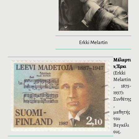
Erkki Melartin
Μέλαρτι
ν,
Έρκι
(
Erkki
Melartin
, 1875-
1937):
Συνθέτης
,
μαθητής
του
Βεγκέλι
ους.