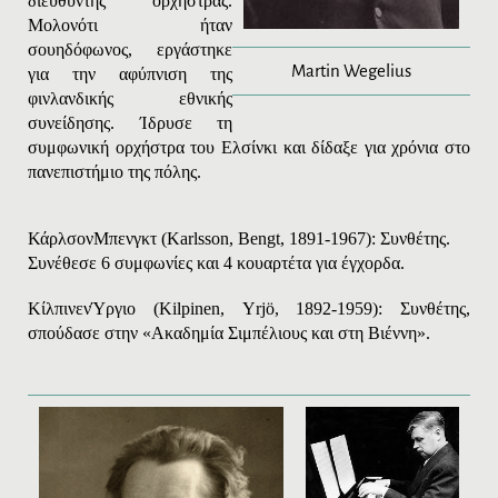
διευθυντής ορχήστρας.
Μολονότι ήταν
σουηδόφωνος, εργάστηκε
Martin Wegelius
για την αφύπνιση της
φινλανδικής εθνικής
συνείδησης. Ίδρυσε τη
συμφωνική ορχήστρα του Ελσίνκι και δίδαξε για χρόνια στο
πανεπιστήμιο της πόλης.
Κάρλσον
Μπενγκτ
(
Karlsson
,
Bengt
, 1891-1967): Συνθέτης.
Συνέθεσε 6 συμφωνίες και 4 κουαρτέτα για έγχορδα.
Κίλπινεν
Ύργιο
(
Kilpinen
,
Yrj
ö, 1892-1959): Συνθέτης,
σπούδασε στην «Ακαδημία Σιμπέλιους και στη Βιέννη».