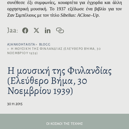
συνέθεσε έξι συμφωνίες, κουαρτέτα για έγχορδα και άλλη
ορχηστρική μουσική. Το 1937 εξέδωσε ένα βιβλίο για τον
Ζαν Σιμπέλιους με τον τίτλο
Sibelius
:
A
Close
–
Up
.
F
X
L
K
Jaa:
a
i
o
c
n
p
e
k
i
AJANKOHTAISTA
BLOGG
b
e
o
Η ΜΟΥΣΙΚΉ ΤΗΣ ΦΙΝΛΑΝΔΊΑΣ (ΕΛΕΎΘΕΡΟ ΒΉΜΑ, 30
ΝΟΕΜΒΡΊΟΥ 1939)
o
d
i
o
I
l
k
n
i
Η μουσική της Φινλανδίας
n
k
(Ελεύθερο Βήμα, 30
k
i
Νοεμβρίου 1939)
30.11.2015