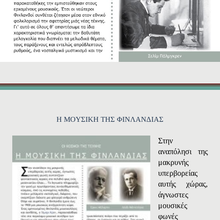
H MOYΣIKH THΣ ΦINΛANΔIAΣ
Στην
αναπόλησι της
μακρυνής
υπερβορείας
αυτής χώρας,
άγνωστες
μουσικές
φωνές