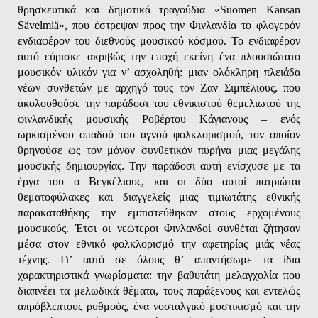
θρησκευτικά και δημοτικά τραγούδια «Suomen Kansan
Sävelmiä», που έστρεψαν προς την Φινλανδία το φλογερόν
ενδιαφέρον του διεθνούς μουσικού κόσμου. Το ενδιαφέρον
αυτό εύρισκε ακριβώς την εποχή εκείνη ένα πλουσιώτατο
μουσικόν υλικόν για ν’ ασχοληθή: μιαν ολόκληρη πλειάδα
νέων συνθετών με αρχηγό τους τον Ζαν Σιμπέλιους, που
ακολουθούσε την παράδοσι του εθνικιστού θεμελιωτού της
φινλανδικής μουσικής Pοβέρτου Kάγιανους – ενός
ωρκισμένου οπαδού του αγνού φολκλορισμού, τον οποίον
θρηνούσε ως τον μόνον συνθετικόν πυρήνα μιας μεγάλης
μουσικής δημιουργίας. Την παράδοσι αυτή ενίσχυσε με τα
έργα του ο Bεγκέλιους, και οι δύο αυτοί πατριώται
θεματοφύλακες και διαγγελείς μιας τιμιωτάτης εθνικής
παρακαταθήκης την εμπιστεύθηκαν στους ερχομένους
μουσικούς. Έτσι οι νεώτεροι Φινλανδοί συνθέται ζήτησαν
μέσα στον εθνικό φολκλορισμό την αφετηρίας μιάς νέας
τέχνης. Γι’ αυτό σε όλους θ’ απαντήσωμε τα ίδια
χαρακτηριστικά γνωρίσματα: την βαθυτάτη μελαγχολία που
διαπνέει τα μελωδικά θέματα, τους παράξενους και εντελώς
απρόβλεπτους ρυθμούς, ένα νοσταλγικό μυστικισμό και την