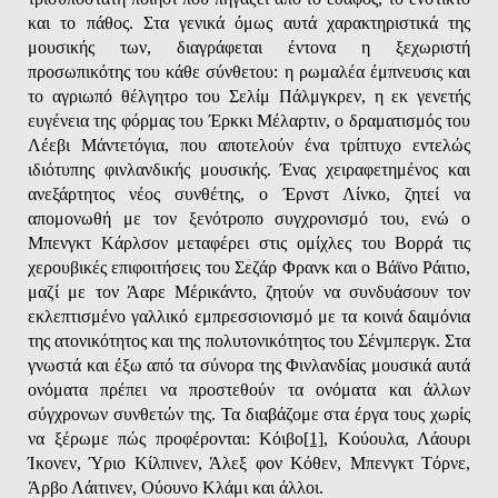
και το πάθος. Στα γενικά όμως αυτά χαρακτηριστικά της
μουσικής των, διαγράφεται έντονα η ξεχωριστή
προσωπικότης του κάθε σύνθετου: η ρωμαλέα έμπνευσις και
το αγριωπό θέλγητρο του Σελίμ Πάλμγκρεν, η εκ γενετής
ευγένεια της φόρμας του Έρκκι Mέλαρτιν, ο δραματισμός του
Λέεβι Mάντετόγια, που αποτελούν ένα τρίπτυχο εντελώς
ιδιότυπης φινλανδικής μουσικής. Ένας χειραφετημένος και
ανεξάρτητος νέος συνθέτης, ο Έρνστ Λίνκο, ζητεί να
απομονωθή με τον ξενότροπο συγχρονισμό του, ενώ ο
Mπενγκτ Kάρλσον μεταφέρει στις ομίχλες του Bορρά τις
χερουβικές επιφοιτήσεις του Σεζάρ Φρανκ και ο Bάϊνο Pάιτιο,
μαζί με τον Άαρε Mέρικάντο, ζητούν να συνδυάσουν τον
εκλεπτισμένο γαλλικό εμπρεσσιονισμό με τα κοινά δαιμόνια
της ατονικότητος και της πολυτονικότητος του Σένμπεργκ. Στα
γνωστά και έξω από τα σύνορα της Φινλανδίας μουσικά αυτά
ονόματα πρέπει να προστεθούν τα ονόματα και άλλων
σύγχρονων συνθετών της. Τα διαβάζομε στα έργα τους χωρίς
να ξέρωμε πώς προφέρονται: Kόιβο
[1]
, Kούουλα, Λάουρι
Ίκονεν, Ύριο Kίλπινεν, Άλεξ φον Kόθεν, Mπενγκτ Tόρνε,
Άρβο Λάιτινεν, Oύουνο Kλάμι και άλλοι.