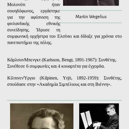
Μολονότι ήταν
σουηδόφωνος, εργάστηκε
Martin Wegelius
για την αφύπνιση της
φινλανδικής εθνικής
συνείδησης. Ίδρυσε τη
συμφωνική ορχήστρα του Ελσίνκι και δίδαξε για χρόνια στο
πανεπιστήμιο της πόλης.
Κάρλσον
Μπενγκτ
(
Karlsson
,
Bengt
, 1891-1967): Συνθέτης.
Συνέθεσε 6 συμφωνίες και 4 κουαρτέτα για έγχορδα.
Κίλπινεν
Ύργιο
(
Kilpinen
,
Yrj
ö, 1892-1959): Συνθέτης,
σπούδασε στην «Ακαδημία Σιμπέλιους και στη Βιέννη».