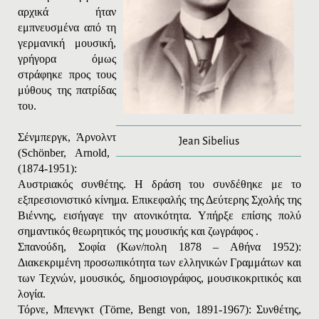
αρχικά ήταν
εμπνευσμένα από τη
γερμανική μουσική,
γρήγορα όμως
στράφηκε προς τους
μύθους της πατρίδας
του.
Σένμπεργκ
,
Άρνολντ
Jean Sibelius
(Schönber, Arnold,
(1874-1951):
Αυστριακός
συνθέτης
.
Η δράση του συνδέθηκε με το
εξπρεσιονιστικό κίνημα. Επικεφαλής της Δεύτερης Σχολής της
Βιέννης, εισήγαγε την ατονικότητα. Υπήρξε επίσης πολύ
σημαντικός θεωρητικός της μουσικής και ζωγράφος .
Σπανούδη, Σοφία
(Κων/πολη 1878 – Αθήνα 1952):
Διακεκριμένη προσωπικότητα των ελληνικών Γραμμάτων και
των Τεχνών, μουσικός, δημοσιογράφος, μουσικοκριτικός και
λογία.
Τόρνε, Μπενγκτ
(Τö
rne
,
Bengt
von
, 1891-1967): Συνθέτης,