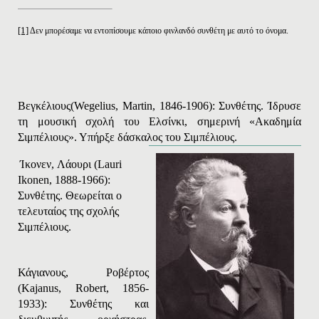
[1]
Δεν μπορέσαμε να εντοπίσουμε κάποιο φινλανδό συνθέτη με αυτό το όνομα.
Βεγκέλιους
(
Wegelius
,
Martin
, 1846-1906): Συνθέτης. Ίδρυσε
τη μουσική σχολή του Ελσίνκι, σημερινή «Ακαδημία
Σιμπέλιους». Υπήρξε δάσκαλος του Σιμπέλιους.
Ίκονεν
,
Λάουρι
(Lauri
Ikonen, 1888-1966):
Συνθέτης
.
Θεωρείται ο
τελευταίος της σχολής
Σιμπέλιους.
Κάγιανους, Ροβέρτος
(
Kajanus
,
Robert
, 1856-
1933): Συνθέτης και