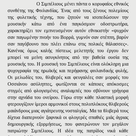
Ο Σιμπέλιους μένει πάντα ο κορυφαίος εθνικός
συνθέτης της Φινλανδίας. Ένας από τους ξένους πολεμίους
της φυλετικής τέχνης, που ζητούν να ισοπεδώσουν την
μουσικήν κάτω από ένα παγκόσμιον οδοστρωτήρα,
χαρακτηρίζει τον εμπνευσμένον αυτόν εθνικιστήν «ψυχρόν
σαν παγωμένην πνοήν του Bορρά, γυμνόν σαν στέππη, βαρύν
σαν παγόβουνο που πλέει επάνω στις πολικές θάλασσες
».
Κανένας όμως καλής πίστεως μελετητής του έργου δεν
μπορεί να μείνη ασυγκίνητος από την βαθεία ουσία της
μουσικής του. Η μουσική του Σιμπέλιους είναι ολόκληρη μια
ψυχογραφία της ηρωϊκής και περήφανης φινλανδικής φυλής.
Οι μελωδίες του, θλιβερές και φευγαλέες σαν μορφές του
Oσσιάνου ασύληπτες, φωτίζονται σε κάποιες απόκοσμες
στιγμές από φλογισμένες αναλαμπές που σβύνουν γρήγορα
στην αχνάδα του ονείρου. Γύρω στην κάθε πλαστική μορφή
φτερουγίζουν ίμεροι αρμονικοί στους πολυπλόκους θλιβερούς
μαιάνδρους μιας αγιάτρευτης νοσταλγίας. Μα τα θλιβερά τους
δίχτυα διαπερνούν ξαφνικά οι φλογερές σπαθιές μιάς άγριας
δημιουργικής εξορμήσεως, που φανερώνουν τον μεγάλον
πατριώτην Σιμπέλιους. Η ιδέα της πατρίδος νικά κάθε