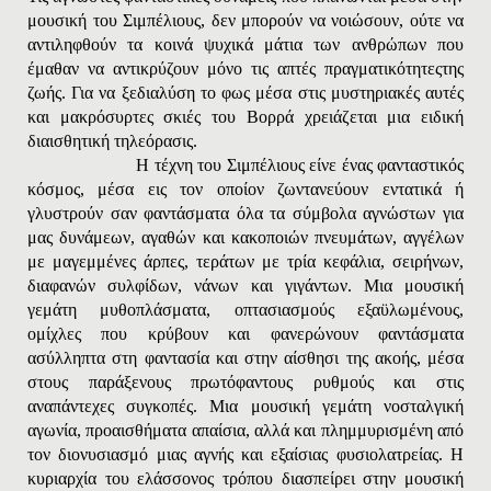
μουσική του Σιμπέλιους, δεν μπορούν να νοιώσουν, ούτε να
αντιληφθούν τα κοινά ψυχικά μάτια των ανθρώπων που
έμαθαν να αντικρύζουν μόνο τις απτές πραγματικότητεςτης
ζωής. Για να ξεδιαλύση το φως μέσα στις μυστηριακές αυτές
και μακρόσυρτες σκιές του Bορρά χρειάζεται μια ειδική
διαισθητική τηλεόρασις.
Η τέχνη του Σιμπέλιους είνε ένας φανταστικός
κόσμος, μέσα εις τον οποίον ζωντανεύουν εντατικά ή
γλυστρούν σαν φαντάσματα όλα τα σύμβολα αγνώστων για
μας δυνάμεων, αγαθών και κακοποιών πνευμάτων, αγγέλων
με μαγεμμένες άρπες, τεράτων με τρία κεφάλια, σειρήνων,
διαφανών συλφίδων, νάνων και γιγάντων. Μια μουσική
γεμάτη μυθοπλάσματα, οπτασιασμούς εξαϋλωμένους,
ομίχλες που κρύβουν και φανερώνουν φαντάσματα
ασύλληπτα στη φαντασία και στην αίσθησι της ακοής, μέσα
στους παράξενους πρωτόφαντους ρυθμούς και στις
αναπάντεχες συγκοπές. Μια μουσική γεμάτη νοσταλγική
αγωνία, προαισθήματα απαίσια, αλλά και πλημμυρισμένη από
τον διονυσιασμό μιας αγνής και εξαίσιας φυσιολατρείας. Η
κυριαρχία του ελάσσονος τρόπου διασπείρει στην μουσική