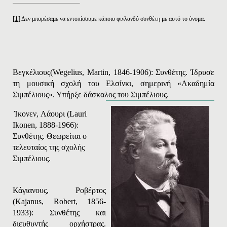
[1]
Δεν μπορέσαμε να εντοπίσουμε κάποιο φινλανδό συνθέτη με αυτό το όνομα.
Βεγκέλιους
(
Wegelius
,
Martin
, 1846-1906): Συνθέτης. Ίδρυσε
τη μουσική σχολή του Ελσίνκι, σημερινή «Ακαδημία
Σιμπέλιους». Υπήρξε δάσκαλος του Σιμπέλιους.
Ίκονεν
,
Λάουρι
(Lauri
Ikonen, 1888-1966):
Συνθέτης
.
Θεωρείται ο
τελευταίος της σχολής
Σιμπέλιους.
Κάγιανους, Ροβέρτος
(
Kajanus
,
Robert
, 1856-
1933): Συνθέτης και
διευθυντής ορχήστρας.