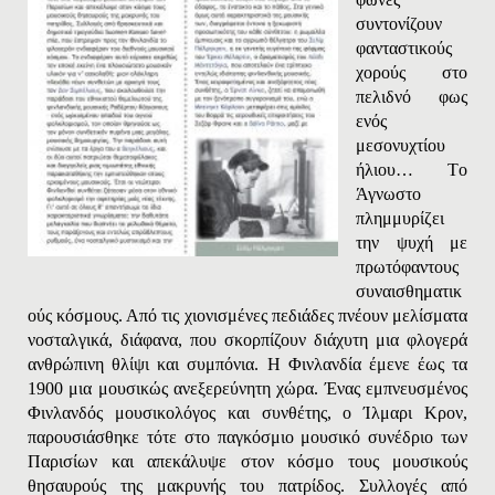
συντονίζουν
φανταστικούς
χορούς στο
πελιδνό φως
ενός
μεσονυχτίου
ήλιου… Tο
Άγνωστο
πλημμυρίζει
την ψυχή με
πρωτόφαντους
συναισθηματικ
ούς κόσμους. Από τις χιονισμένες πεδιάδες πνέουν μελίσματα
νοσταλγικά, διάφανα, που σκορπίζουν διάχυτη μια φλογερά
ανθρώπινη θλίψι και συμπόνια. H Φινλανδία έμενε έως τα
1900 μια μουσικώς ανεξερεύνητη χώρα. Ένας εμπνευσμένος
Φινλανδός μουσικολόγος και συνθέτης, ο Ίλμαρι Kρoν,
παρουσιάσθηκε τότε στο παγκόσμιο μουσικό συνέδριο των
Παρισίων και απεκάλυψε στον κόσμο τους μουσικούς
θησαυρούς της μακρυνής του πατρίδος. Συλλογές από