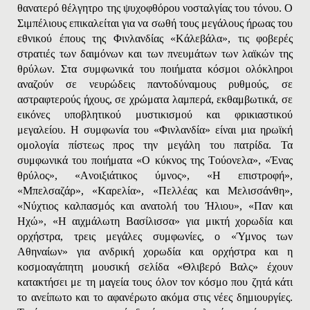
θανατερό θέλγητρο της ψυχοφθόρου νοσταλγίας του τόνου. Ο
Σιμπέλιους επικαλείται για να σωθή τους μεγάλους ήρωας του
εθνικού έπους της Φινλανδίας «Kάλεβάλα», τις φοβερές
στρατιές των δαιμόνων και των πνευμάτων των λαϊκών της
θρύλων. Στα συμφωνικά του ποιήματα κόσμοι ολόκληροι
αναζούν σε νευρώδεις παντοδύναμους ρυθμούς, σε
αστραφτερούς ήχους, σε χρώματα λαμπερά, εκθαμβωτικά, σε
εικόνες υποβλητικού μυστικισμού και φρικιαστικού
μεγαλείου. Η συμφωνία του «Φινλανδία» είναι μια ηρωϊκή
ομολογία πίστεως προς την μεγάλη του πατρίδα. Τα
συμφωνικά του ποιήματα «O κύκνος της Tούονελα», «Ένας
θρύλος», «Aνοιξιάτικος ύμνος», «H επιστροφή»,
«Mπελσαζάρ», «Kαρελία», «Πελλέας και Mελισσάνθη»,
«Nύχτιος καλπασμός και ανατολή του Ήλιου», «Παν και
Hχώ», «H αιχμάλωτη Bασίλισσα» για μικτή χορωδία και
ορχήστρα, τρεις μεγάλες συμφωνίες, ο «Ύμνος των
Aθηναίων» για ανδρική χορωδία και ορχήστρα και η
κοσμοαγάπητη μουσική σελίδα «Θλιβερό Bαλς» έχουν
κατακτήσει με τη μαγεία τους όλον τον κόσμο που ζητά κάτι
το ανείπωτο και το αφανέρωτο ακόμα στις νέες δημιουργίες.