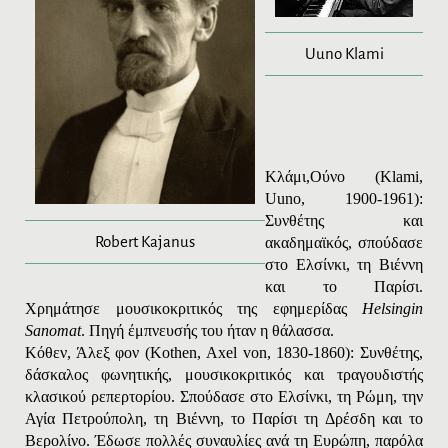
Uuno Klami
Κλάμι,
Ούνο
(
Klami
,
Uuno
, 1900-1961):
Συνθέτης και
Robert Kajanus
ακαδημαϊκός, σπούδασε
στο Ελσίνκι, τη Βιέννη
και το Παρίσι.
Χρημάτησε μουσικοκριτικός της εφημερίδας
Helsingin
Sanomat
. Πηγή έμπνευσής του ήταν η θάλασσα.
Κόθεν, Άλεξ φον
(Κο
then
,
Axel
von
, 1830-1860): Συνθέτης,
δάσκαλος φωνητικής, μουσικοκριτικός και τραγουδιστής
κλασικού ρεπερτορίου. Σπούδασε στο Ελσίνκι, τη Ρώμη, την
Αγία Πετρούπολη, τη Βιέννη, το Παρίσι τη Δρέσδη και το
Βερολίνο. Έδωσε πολλές συναυλίες ανά τη Ευρώπη, παρόλα