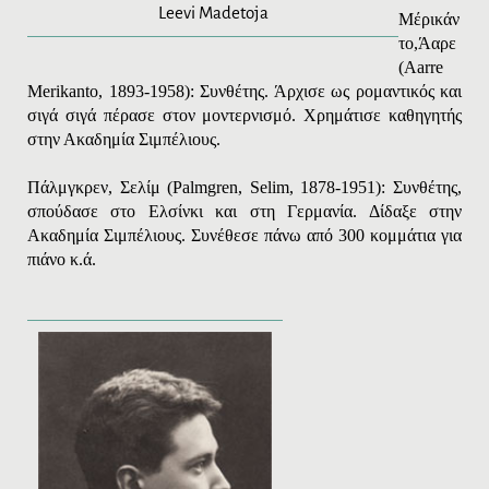
Leevi Madetoja
Μέρικάν
το,
Άαρε
(
Aarre
Merikanto
, 1893-1958): Συνθέτης. Άρχισε ως ρομαντικός και
σιγά σιγά πέρασε στον μοντερνισμό. Χρημάτισε καθηγητής
στην Ακαδημία Σιμπέλιους.
Πάλμγκρεν,
Σελίμ
(
Palmgren
,
Selim
, 1878-1951): Συνθέτης,
σπούδασε στο Ελσίνκι και στη Γερμανία. Δίδαξε στην
Ακαδημία Σιμπέλιους. Συνέθεσε πάνω από 300 κομμάτια για
πιάνο κ.ά.