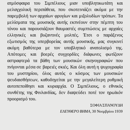
ατμόσφαιρα του Σιμπέλιους μιαν υποβλητικωτάτη και
μελαγχολική περιπάθεια, που σκοτεινιάζει ακόμα με την
παρεμβολή των αρχαίων φρυγίων και μιξολυδίων τρόπων. Τα
μελίσματα της μουσικής αυτής εκπνέουν στην πέμπτη του
τόνου και παρουσιάζουν θαυμαστές συμπτώσεις με αρχαίες
ελληνικές και βυζαντινές μολπές. Έτσι ο παράξενος
εξωτισμός της υπερβορείας αυτής μουσικής, μας συγκινεί
ακόμη βαθύτερα με τον υποβλητικό ανατολισμό της.
Απότομες και βοερές συγχορδίες διάφωνες φωτίζουν
αστραφτερά τα βάθη των μουσικών σκηνογραφιών που
πνίγονται μέσα σε βαρειές σκιές. Και όλη αυτή η ψυχογραφία
του μυστηρίου, όλος αυτός ο κόσμος των μουσικών
ψευδαισθήσεων, καθοδηγείται με την μεγαλείτερη ρυθμική
αυτοπεποίθησι και κυριαρχία. Ο Σιμπέλιους, ο εθνικός
συνθέτης της Φινλανδίας, δεν διαψεύδει ποτέ τον ηρωϊκόν
προορισμό του.
ΣOΦIA ΣΠANOYΔH
EΛEYΘEPO BHMA
, 30 Νοεμβρίου 1939