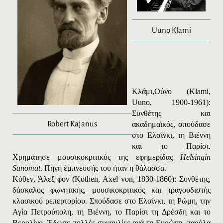
Uuno Klami
Κλάμι,
Ούνο
(
Klami
,
Uuno
, 1900-1961):
Συνθέτης και
Robert Kajanus
ακαδημαϊκός, σπούδασε
στο Ελσίνκι, τη Βιέννη
και το Παρίσι.
Χρημάτησε μουσικοκριτικός της εφημερίδας
Helsingin
Sanomat
. Πηγή έμπνευσής του ήταν η θάλασσα.
Κόθεν, Άλεξ φον
(Κο
then
,
Axel
von
, 1830-1860): Συνθέτης,
δάσκαλος φωνητικής, μουσικοκριτικός και τραγουδιστής
κλασικού ρεπερτορίου. Σπούδασε στο Ελσίνκι, τη Ρώμη, την
Αγία Πετρούπολη, τη Βιέννη, το Παρίσι τη Δρέσδη και το
Βερολίνο. Έδωσε πολλές συναυλίες ανά τη Ευρώπη, παρόλα