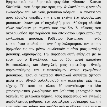
θρησκευτικά και δημοτικά τραγούδια «Suomen Kansan
Sävelmiä», που έστρεψαν προς την Φινλανδία το φλογερόν
ενδιαφέρον του διεθνούς μουσικού κόσμου. Το ενδιαφέρον
αυτό εύρισκε ακριβώς την εποχή εκείνη ένα πλουσιώτατο
μουσικόν υλικόν για ν’ ασχοληθή: μιαν ολόκληρη πλειάδα
νέων συνθετών με αρχηγό τους τον Ζαν Σιμπέλιους, που
ακολουθούσε την παράδοσι του εθνικιστού θεμελιωτού της
φινλανδικής μουσικής Pοβέρτου Kάγιανους – ενός
ωρκισμένου οπαδού του αγνού φολκλορισμού, τον οποίον
θρηνούσε ως τον μόνον συνθετικόν πυρήνα μιας μεγάλης
μουσικής δημιουργίας. Την παράδοσι αυτή ενίσχυσε με τα
έργα του ο Bεγκέλιους, και οι δύο αυτοί πατριώται
θεματοφύλακες και διαγγελείς μιας τιμιωτάτης εθνικής
παρακαταθήκης την εμπιστεύθηκαν στους ερχομένους
μουσικούς. Έτσι οι νεώτεροι Φινλανδοί συνθέται ζήτησαν
μέσα στον εθνικό φολκλορισμό την αφετηρίας μιάς νέας
τέχνης. Γι’ αυτό σε όλους θ’ απαντήσωμε τα ίδια
χαρακτηριστικά γνωρίσματα: την βαθυτάτη μελαγχολία που
διαπνέει τα μελωδικά θέματα, τους παράξενους και εντελώς
απρόβλεπτους ρυθμούς, ένα νοσταλγικό μυστικισμό και την
τρισυπόστατη ποίησι που πηγάζει από το έδαφος, το ένστικτο