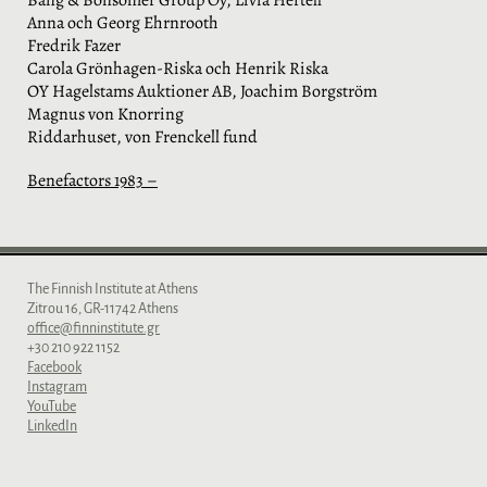
Anna och Georg Ehrnrooth
Fredrik Fazer
Carola Grönhagen-Riska och Henrik Riska
OY Hagelstams Auktioner AB, Joachim Borgström
Magnus von Knorring
Riddarhuset, von Frenckell fund
Benefactors 1983 –
The Finnish Institute at Athens
Zitrou 16, GR-11742 Athens
office@finninstitute.gr
+30 210 922 1152
Facebook
Instagram
YouTube
LinkedIn