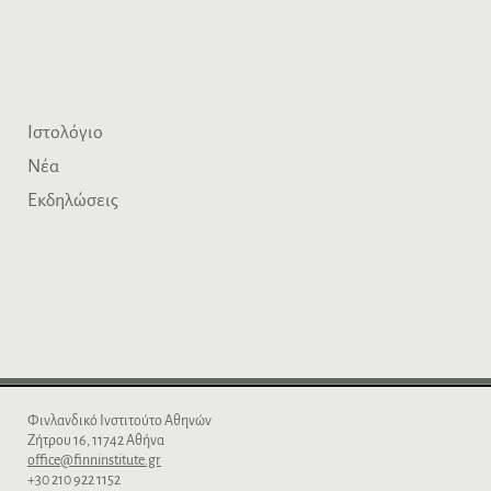
ο
Ιστολόγιο
Νέα
Εκδηλώσεις
Φινλανδικό Iνστιτούτο Aθηνών
Zήτρου 16, 11742 Aθήνα
office@finninstitute.gr
+30 210 922 1152