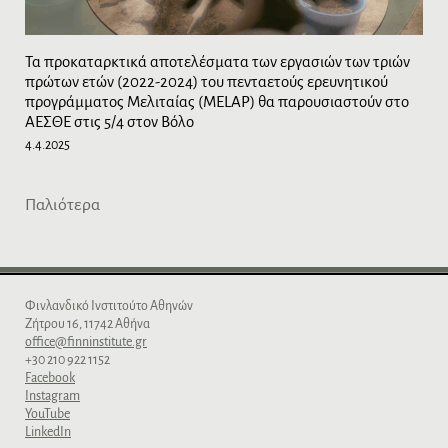
Τα προκαταρκτικά αποτελέσματα των εργασιών των τριών
πρώτων ετών (2022-2024) του πενταετούς ερευνητικού
προγράμματος Μελιταίας (MELAP) θα παρουσιαστούν στο
ΑΕΣΘΕ στις 5/4 στον Βόλο
4.4.2025
P
Παλιότερα
o
s
t
Φινλανδικό Iνστιτούτο Aθηνών
Zήτρου 16, 11742 Aθήνα
s
office@finninstitute.gr
n
+30 210 922 1152
Facebook
a
Instagram
YouTube
v
LinkedIn