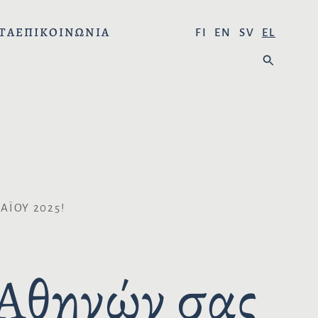
ΤΑ
ΕΠΙΚΟΙΝΩΝΊΑ
Ε
FI
EN
SV
EL
Π
Α
Ι
Ν
Λ
Α
Έ
Ζ
Ξ
Ή
Τ
Τ
Ε
Η
Τ
Σ
Η
̈́ΟΥ 2025!
Η
Γ
:
Λ
Ώ
 Αθηνών σας
Σ
Σ