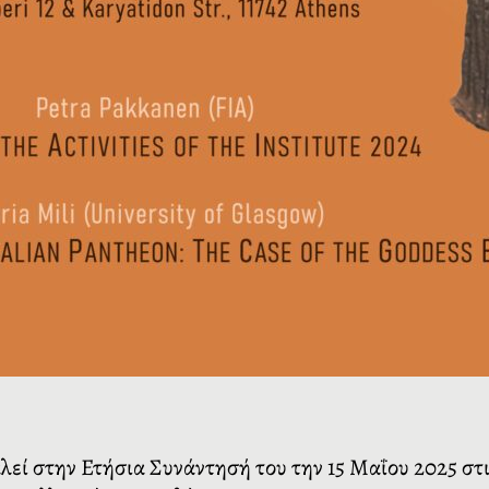
εί στην Ετήσια Συνάντησή του την 15 Μαΐου 2025 στι