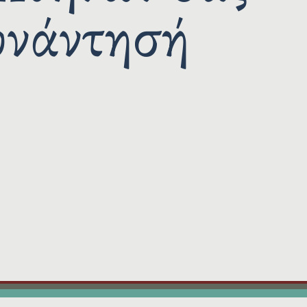
Α
υνάντησή
: