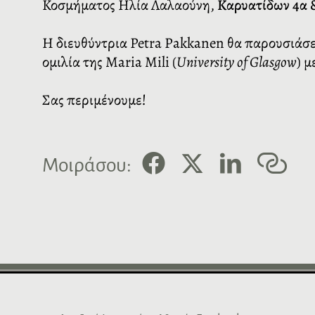
Κοσμήματος Ηλία Λαλαούνη,
Καρυατίδων 4α &
Η διευθύντρια Petra Pakkanen θα παρουσιάσε
ομιλία της Maria Mili (
University of Glasgow
) μ
Σας περιμένουμε!
F
X
L
C
Μοιράσου:
a
i
o
c
n
p
e
k
y
b
e
l
o
d
i
o
I
n
k
n
k