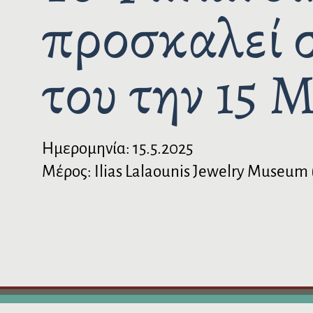
προσκαλεί 
ό
μ
ε
του την 15 
ν
ο
Ημερομηνία:
15.5.2025
Μέρος: Ilias Lalaounis Jewelry Museum (K